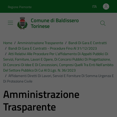
Vai ai contenuti
Vai al footer
ITA
Regione Piemonte
Lingua attiva:
Comune di Baldissero
Torinese
Home
/
Amministrazione Trasparente
/
Bandi Di Gara E Contratti
/
Bandi Di Gara E Contratti - Procedure Fino Al 31/12/2023
/
Atti Relativi Alle Procedure Per L’affidamento Di Appalti Pubblici Di
Servizi, Forniture, Lavori E Opere, Di Concorsi Pubblici Di Progettazione,
Di Concorsi Di Idee E Di Concessioni, Compresi Quelli Tra Enti Nell’ambito
Del Settore Pubblico Di Cui Al D.Lgs. N. 36/2023
/
Affidamenti Diretti Di Lavori, Servizi E Forniture Di Somma Urgenza E
Di Protezione Civile
Amministrazione
Trasparente