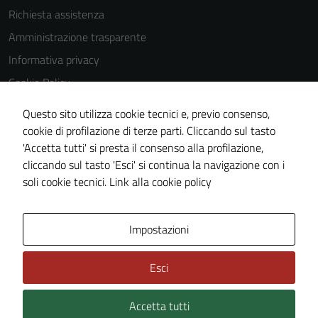
Richiesta assistenza
Amministrazione trasparente
Informativa privacy
Cookie Policy
Note legali
Questo sito utilizza cookie tecnici e, previo consenso,
Dichiarazione di accessibilità
cookie di profilazione di terze parti. Cliccando sul tasto
'Accetta tutti' si presta il consenso alla profilazione,
Meccanismo di feedback
cliccando sul tasto 'Esci' si continua la navigazione con i
Piano di miglioramento del sito
soli cookie tecnici.
Link alla cookie policy
Area Privata
Impostazioni
Esci
Accetta tutti
Credits: ©
Technical Design s.r.l.