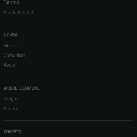
Turismo
Vita lavorativa
NOVITÀ
Notizie
Comunicati
Tecnici
Avvisi
Questi cookie
sono necessari
per il
funzionamento
VIVERE IL COMUNE
del sito e non
Luoghi
possono
Eventi
essere
disabilitati.
Questi cookie
non raccolgono
CONTATTI