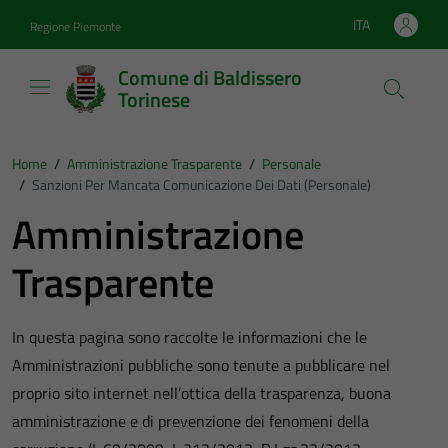
Vai ai contenuti
Vai al footer
ITA
Regione Piemonte
Lingua attiva:
Comune di Baldissero
Torinese
Home
/
Amministrazione Trasparente
/
Personale
/
Sanzioni Per Mancata Comunicazione Dei Dati (personale)
Amministrazione
Trasparente
In questa pagina sono raccolte le informazioni che le
Amministrazioni pubbliche sono tenute a pubblicare nel
proprio sito internet nell’ottica della trasparenza, buona
amministrazione e di prevenzione dei fenomeni della