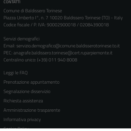
CONTATTI
informazioni
Comune di Baldissero Torinese
personali.
Piazza Umberto I°, n. 7 10020 Baldissero Torinese (TO) - Italy
Codice fiscale / P. IVA: 90002900018 / 02084390018
Servizi demografici
Email:
servizio.demografico@comune.baldisserotorinese.to.it
PEC:
anagrafe.baldissero.torinese@cert.ruparpiemonte.it
Centralino unico: (+39) 011 940 8008
Leggi le FAQ
Prenotazione appuntamento
Segnalazione disservizio
Richiesta assistenza
Amministrazione trasparente
Informativa privacy
Cookie Policy