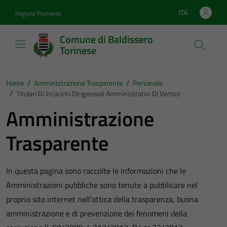
Vai ai contenuti
Vai al footer
ITA
Regione Piemonte
Lingua attiva:
Comune di Baldissero
Torinese
Home
/
Amministrazione Trasparente
/
Personale
/
Titolari Di Incarichi Dirigenziali Amministrativi Di Vertice
Amministrazione
Trasparente
In questa pagina sono raccolte le informazioni che le
Amministrazioni pubbliche sono tenute a pubblicare nel
proprio sito internet nell’ottica della trasparenza, buona
amministrazione e di prevenzione dei fenomeni della