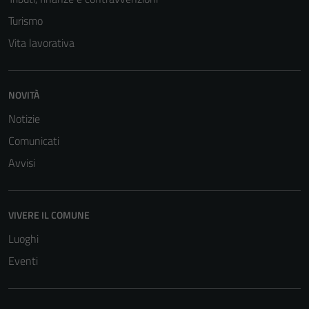
Turismo
Vita lavorativa
NOVITÀ
Notizie
Tecnici
Comunicati
Questi cookie
Avvisi
sono necessari
per il
funzionamento
VIVERE IL COMUNE
del sito e non
possono
Luoghi
essere
Eventi
disabilitati.
Questi cookie
non raccolgono