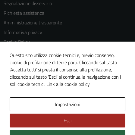
Segnalazione disservizio
Richiesta assistenza
Tecnici
Questi cookie
Amministrazione trasparente
sono necessari
Informativa privacy
per il
Cookie Policy
funzionamento
del sito e non
Note legali
Questo sito utilizza cookie tecnici e, previo consenso,
possono
Dichiarazione di accessibilità
cookie di profilazione di terze parti. Cliccando sul tasto
essere
'Accetta tutti' si presta il consenso alla profilazione,
Meccanismo di feedback
disabilitati.
cliccando sul tasto 'Esci' si continua la navigazione con i
Questi cookie
Piano di miglioramento del sito
soli cookie tecnici.
Link alla cookie policy
non raccolgono
informazioni
personali.
Area Privata
Impostazioni
Esci