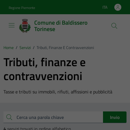
Vai ai contenuti
Vai al footer
ITA
Regione Piemonte
Lingua attiva:
Comune di Baldissero
Torinese
Home
/
Servizi
/
Tributi, Finanze E Contravvenzioni
Tributi, finanze e
contravvenzioni
Tasse e tributi su immobili, rifiuti, affissioni e pubblicità
Esplora tutti i servizi
Cerca una parola chiave
Invio
4
servizi trovati in ordine alfabetico