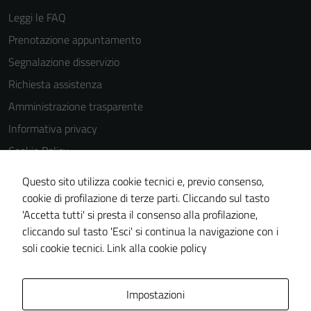
Leggi le FAQ
Prenotazione appuntamento
Segnalazione disservizio
Richiesta assistenza
Amministrazione trasparente
Informativa privacy
Cookie Policy
Note legali
Questo sito utilizza cookie tecnici e, previo consenso,
Dichiarazione di accessibilità
cookie di profilazione di terze parti. Cliccando sul tasto
'Accetta tutti' si presta il consenso alla profilazione,
Meccanismo di feedback
cliccando sul tasto 'Esci' si continua la navigazione con i
Piano di miglioramento del sito
soli cookie tecnici.
Link alla cookie policy
Area Privata
Impostazioni