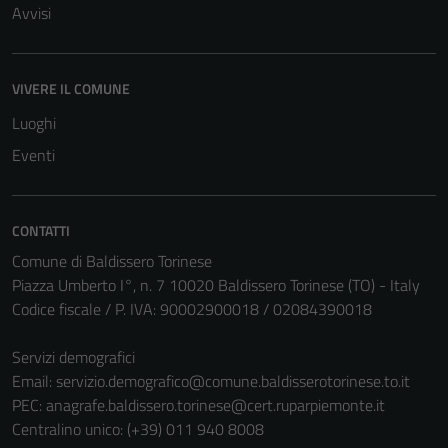
possono
Avvisi
essere
disabilitati.
Questi cookie
VIVERE IL COMUNE
non raccolgono
Luoghi
informazioni
personali.
Eventi
CONTATTI
Comune di Baldissero Torinese
Piazza Umberto I°, n. 7 10020 Baldissero Torinese (TO) - Italy
Codice fiscale / P. IVA: 90002900018 / 02084390018
Servizi demografici
Email:
servizio.demografico@comune.baldisserotorinese.to.it
PEC:
anagrafe.baldissero.torinese@cert.ruparpiemonte.it
Centralino unico: (+39) 011 940 8008