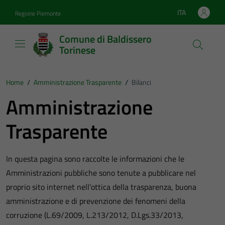
Vai ai contenuti
Vai al footer
ITA
Regione Piemonte
Lingua attiva:
Comune di Baldissero
Torinese
Home
/
Amministrazione Trasparente
/
Bilanci
Amministrazione
Trasparente
In questa pagina sono raccolte le informazioni che le
Amministrazioni pubbliche sono tenute a pubblicare nel
proprio sito internet nell’ottica della trasparenza, buona
amministrazione e di prevenzione dei fenomeni della
corruzione (L.69/2009, L.213/2012, D.Lgs.33/2013,