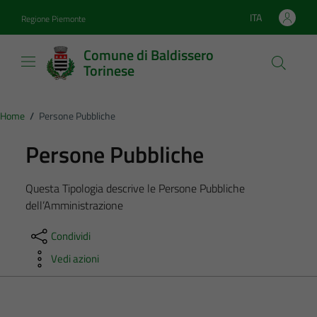
Vai ai contenuti
Vai al footer
ITA
Regione Piemonte
Lingua attiva:
Comune di Baldissero
Torinese
Home
/
Persone Pubbliche
Persone Pubbliche
Questa Tipologia descrive le Persone Pubbliche
dell’Amministrazione
Condividi
Vedi azioni