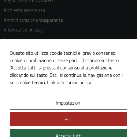
Segnalazione disservizio
Richiesta assistenza
Amministrazione trasparente
Informativa privacy
Cookie Policy
Note legali
Questo sito utilizza cookie tecnici e, previo consenso,
Dichiarazione di accessibilità
cookie di profilazione di terze parti. Cliccando sul tasto
'Accetta tutti' si presta il consenso alla profilazione,
Meccanismo di feedback
cliccando sul tasto 'Esci' si continua la navigazione con i
Piano di miglioramento del sito
soli cookie tecnici.
Link alla cookie policy
Area Privata
Impostazioni
Esci
Accetta tutti
Credits: ©
Technical Design s.r.l.