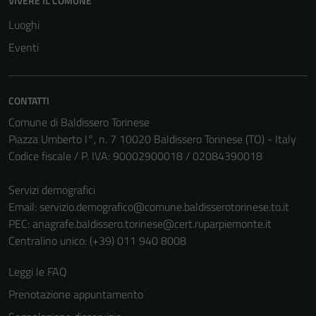
VIVERE IL COMUNE
disabilitati.
Luoghi
Questi cookie
non raccolgono
Eventi
informazioni
personali.
CONTATTI
Comune di Baldissero Torinese
Piazza Umberto I°, n. 7 10020 Baldissero Torinese (TO) - Italy
Codice fiscale / P. IVA: 90002900018 / 02084390018
Servizi demografici
Email:
servizio.demografico@comune.baldisserotorinese.to.it
PEC:
anagrafe.baldissero.torinese@cert.ruparpiemonte.it
Centralino unico: (+39) 011 940 8008
Leggi le FAQ
Prenotazione appuntamento