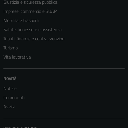
Giustizia e sicurezza pubblica
Imprese, commercio e SUAP
Mobilità e trasporti
Salute, benessere e assistenza
Tributi, finanze e contravvenzioni
Turismo
Vita lavorativa
Tecnici
NOVITÀ
Questi cookie
Notizie
sono necessari
per il
Comunicati
funzionamento
Avvisi
del sito e non
possono
essere