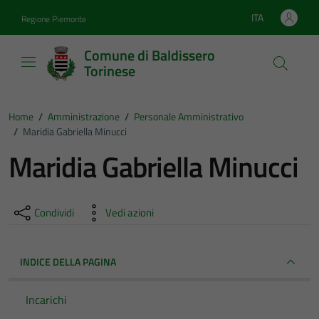
Vai ai contenuti
Vai al footer
ITA
Regione Piemonte
Lingua attiva:
Comune di Baldissero
Torinese
Home
/
Amministrazione
/
Personale Amministrativo
/
Maridia Gabriella Minucci
Maridia Gabriella Minucci
Condividi
Vedi azioni
INDICE DELLA PAGINA
Incarichi