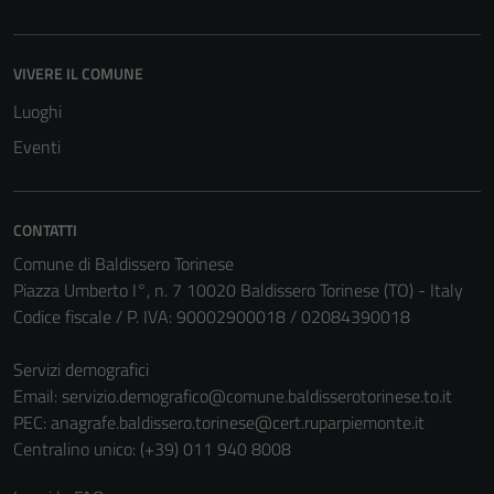
VIVERE IL COMUNE
Luoghi
Eventi
CONTATTI
Comune di Baldissero Torinese
Piazza Umberto I°, n. 7 10020 Baldissero Torinese (TO) - Italy
Codice fiscale / P. IVA: 90002900018 / 02084390018
Tecnici
Questi cookie
Servizi demografici
sono necessari
Email:
servizio.demografico@comune.baldisserotorinese.to.it
per il
PEC:
anagrafe.baldissero.torinese@cert.ruparpiemonte.it
funzionamento
Centralino unico: (+39) 011 940 8008
del sito e non
possono