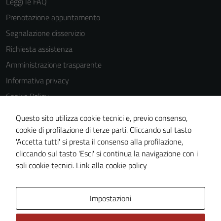
Leggi le FAQ
essere
Prenotazione appuntamento
disabilitati.
Segnalazione disservizio
Questi cookie
non raccolgono
Richiesta assistenza
informazioni
Amministrazione trasparente
personali.
Informativa privacy
Cookie Policy
Note legali
Questo sito utilizza cookie tecnici e, previo consenso,
Dichiarazione di accessibilità
cookie di profilazione di terze parti. Cliccando sul tasto
'Accetta tutti' si presta il consenso alla profilazione,
Meccanismo di feedback
cliccando sul tasto 'Esci' si continua la navigazione con i
Piano di miglioramento del sito
soli cookie tecnici.
Link alla cookie policy
Area Privata
Impostazioni