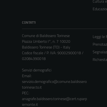
Cultura 
Educazio
CONTATTI
Comune di Baldissero Torinese
Leggi le
Piazza Umberto I°, n. 7 10020
Prenota
Baldissero Torinese (TO) - Italy
Segnalazi
Codice fiscale / P. IVA: 90002900018 /
02084390018
Richiest
Servizi demografici
Email:
servizio.demografico@comune.baldissero
torinese.to.it
PEC:
anagrafe.baldissero.torinese@cert.ruparp
iemonte.it