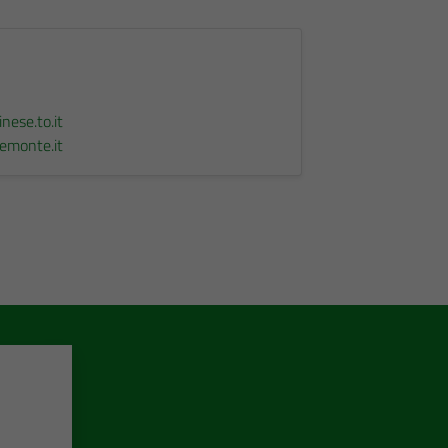
nese.to.it
iemonte.it