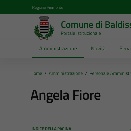
Vai ai contenuti
Vai al footer
Regione Piemonte
Comune di Baldis
Portale Istituzionale
Amministrazione
Novità
Servi
Home
/
Amministrazione
/
Personale Amministr
Angela Fiore
INDICE DELLA PAGINA