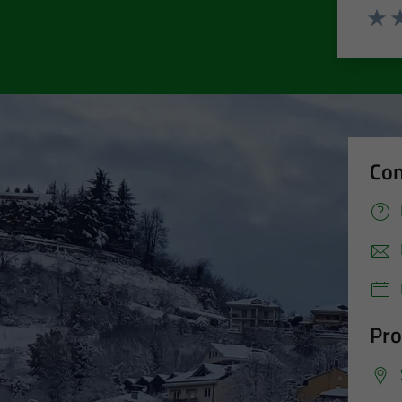
Valut
Va
Con
Pro