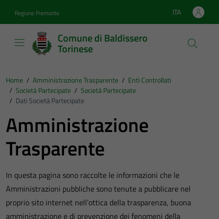
Vai ai contenuti
Vai al footer
ITA
Regione Piemonte
Lingua attiva:
Comune di Baldissero
Torinese
Home
/
Amministrazione Trasparente
/
Enti Controllati
/
Società Partecipate
/
Società Partecipate
/
Dati Società Partecipate
Amministrazione
Trasparente
In questa pagina sono raccolte le informazioni che le
Amministrazioni pubbliche sono tenute a pubblicare nel
proprio sito internet nell’ottica della trasparenza, buona
amministrazione e di prevenzione dei fenomeni della