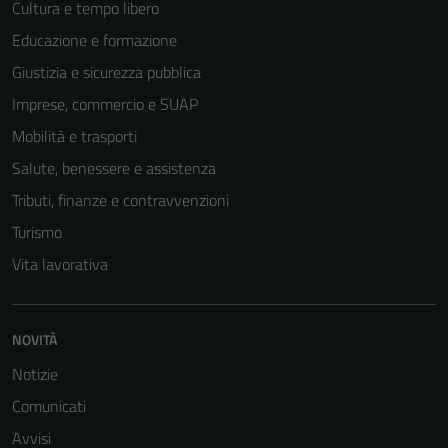
Cultura e tempo libero
Educazione e formazione
Giustizia e sicurezza pubblica
Tecnici
Questi cookie
Imprese, commercio e SUAP
sono necessari
Mobilità e trasporti
per il
Salute, benessere e assistenza
funzionamento
del sito e non
Tributi, finanze e contravvenzioni
possono
Turismo
essere
Vita lavorativa
disabilitati.
Questi cookie
non raccolgono
NOVITÀ
informazioni
personali.
Notizie
Comunicati
Avvisi