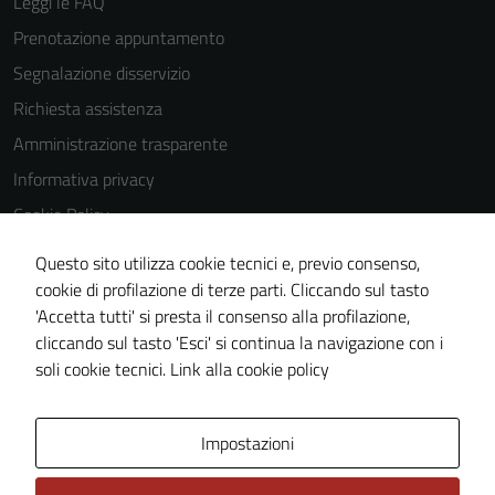
Leggi le FAQ
Prenotazione appuntamento
Segnalazione disservizio
Richiesta assistenza
Amministrazione trasparente
Informativa privacy
Cookie Policy
Note legali
Questo sito utilizza cookie tecnici e, previo consenso,
Dichiarazione di accessibilità
cookie di profilazione di terze parti. Cliccando sul tasto
'Accetta tutti' si presta il consenso alla profilazione,
Meccanismo di feedback
cliccando sul tasto 'Esci' si continua la navigazione con i
Piano di miglioramento del sito
soli cookie tecnici.
Link alla cookie policy
Area Privata
Impostazioni