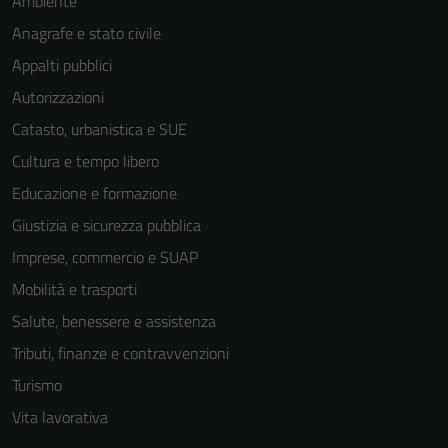
Ambiente
Anagrafe e stato civile
Appalti pubblici
Autorizzazioni
Catasto, urbanistica e SUE
Tecnici
Cultura e tempo libero
Questi cookie
Educazione e formazione
sono necessari
Giustizia e sicurezza pubblica
per il
funzionamento
Imprese, commercio e SUAP
del sito e non
Mobilità e trasporti
possono
Salute, benessere e assistenza
essere
disabilitati.
Tributi, finanze e contravvenzioni
Questi cookie
Turismo
non raccolgono
Vita lavorativa
informazioni
personali.