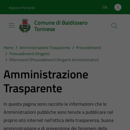
Vai ai contenuti
Vai al footer
ITA
Regione Piemonte
Lingua attiva:
Comune di Baldissero
Torinese
Home
/
Amministrazione Trasparente
/
Provvedimenti
/
Provvedimenti Dirigenti
/
Riferimenti (Provvedimenti Dirigenti Amministrativi)
Amministrazione
Trasparente
In questa pagina sono raccolte le informazioni che le
Amministrazioni pubbliche sono tenute a pubblicare nel
proprio sito internet nell’ottica della trasparenza, buona
amministrazione e di prevenzione dei fenomeni della