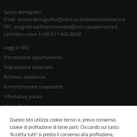
Servizi demografici
Email:
servizio.demografico@comune.baldisserotorinese.to.it
PEC:
anagrafe.baldissero.torinese@cert.ruparpiemonte.it
Centralino unico: (+39) 011 940 8008
Leggi le FAQ
Prenotazione appuntamento
Segnalazione disservizio
Richiesta assistenza
Amministrazione trasparente
Informativa privacy
Cookie Policy
Note legali
Questo sito utilizza cookie tecnici e, previo consenso,
Dichiarazione di accessibilità
cookie di profilazione di terze parti. Cliccando sul tasto
'Accetta tutti' si presta il consenso alla profilazione,
Meccanismo di feedback