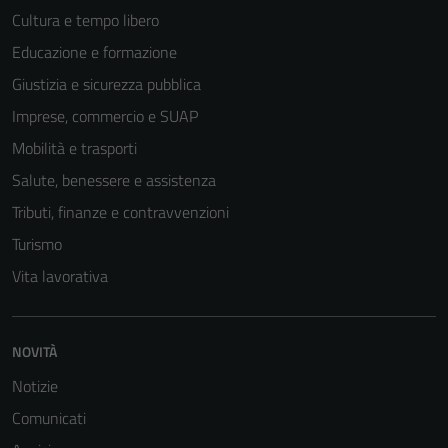
Cultura e tempo libero
Educazione e formazione
Tecnici
Giustizia e sicurezza pubblica
Questi cookie
Imprese, commercio e SUAP
sono necessari
Mobilità e trasporti
per il
funzionamento
Salute, benessere e assistenza
del sito e non
Tributi, finanze e contravvenzioni
possono
Turismo
essere
disabilitati.
Vita lavorativa
Questi cookie
non raccolgono
informazioni
NOVITÀ
personali.
Notizie
Comunicati