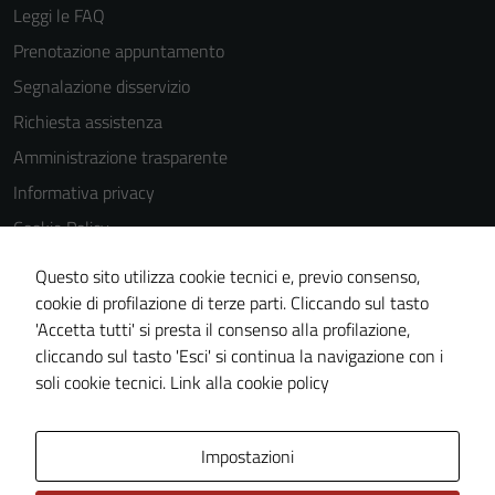
Leggi le FAQ
Prenotazione appuntamento
Segnalazione disservizio
Richiesta assistenza
Amministrazione trasparente
Informativa privacy
Cookie Policy
Note legali
Questo sito utilizza cookie tecnici e, previo consenso,
Dichiarazione di accessibilità
cookie di profilazione di terze parti. Cliccando sul tasto
'Accetta tutti' si presta il consenso alla profilazione,
Meccanismo di feedback
cliccando sul tasto 'Esci' si continua la navigazione con i
Piano di miglioramento del sito
soli cookie tecnici.
Link alla cookie policy
Area Privata
Impostazioni