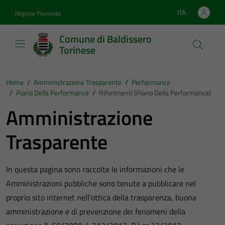
Vai ai contenuti
Vai al footer
ITA
Regione Piemonte
Lingua attiva:
Comune di Baldissero
Torinese
Home
/
Amministrazione Trasparente
/
Performance
/
Piano Della Performance
/
Riferimenti (Piano Della Performance)
Amministrazione
Trasparente
In questa pagina sono raccolte le informazioni che le
Amministrazioni pubbliche sono tenute a pubblicare nel
proprio sito internet nell’ottica della trasparenza, buona
amministrazione e di prevenzione dei fenomeni della