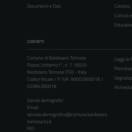
Documenti e Dati
Catasto,
Cultura 
Educazio
CONTATTI
Comune di Baldissero Torinese
Leggi le
Piazza Umberto I°, n. 7 10020
Prenota
Baldissero Torinese (TO) - Italy
Segnalazi
Codice fiscale / P. IVA: 90002900018 /
02084390018
Richiest
Servizi demografici
Email:
servizio.demografico@comune.baldissero
torinese.to.it
PEC: