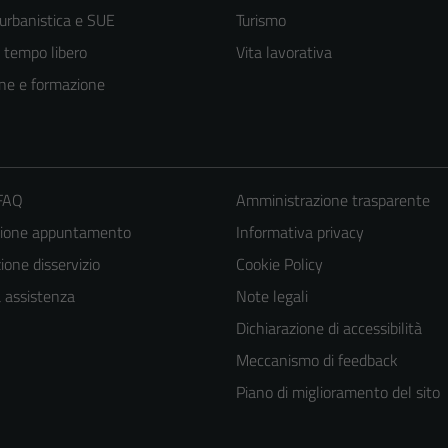
 urbanistica e SUE
Turismo
e tempo libero
Vita lavorativa
ne e formazione
 FAQ
Amministrazione trasparente
zione appuntamento
Informativa privacy
one disservizio
Cookie Policy
a assistenza
Note legali
Dichiarazione di accessibilità
Tecnici
Meccanismo di feedback
Questi cookie
Piano di miglioramento del sito
sono necessari
per il