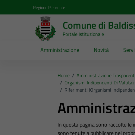
Vai ai contenuti
Vai al footer
Regione Piemonte
Comune di Baldis
Portale Istituzionale
Amministrazione
Novità
Servi
Home
/
Amministrazione Trasparent
/
Organismi Indipendenti Di Valutaz
/
Riferimenti (Organismi Indipenden
Amministraz
In questa pagina sono raccolte le
sono tenute a pubblicare nel propri