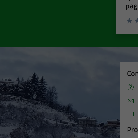
pag
Valut
Va
Con
Pro