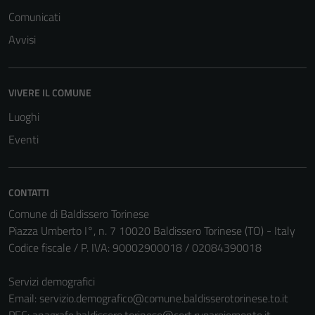
del sito e non
Comunicati
possono
essere
Avvisi
disabilitati.
Questi cookie
non raccolgono
VIVERE IL COMUNE
informazioni
Luoghi
personali.
Eventi
CONTATTI
Comune di Baldissero Torinese
Piazza Umberto I°, n. 7 10020 Baldissero Torinese (TO) - Italy
Codice fiscale / P. IVA: 90002900018 / 02084390018
Servizi demografici
Email:
servizio.demografico@comune.baldisserotorinese.to.it