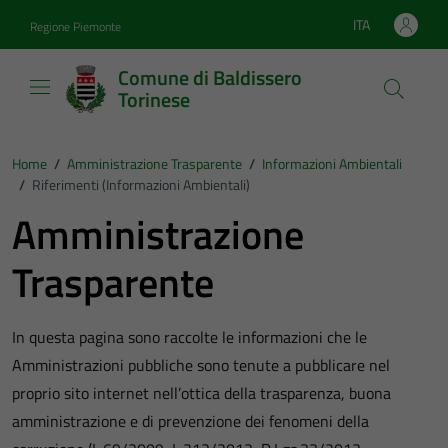
Vai ai contenuti
Vai al footer
ITA
Regione Piemonte
Lingua attiva:
Comune di Baldissero
Torinese
Home
/
Amministrazione Trasparente
/
Informazioni Ambientali
/
Riferimenti (informazioni Ambientali)
Amministrazione
Trasparente
In questa pagina sono raccolte le informazioni che le
Amministrazioni pubbliche sono tenute a pubblicare nel
proprio sito internet nell’ottica della trasparenza, buona
amministrazione e di prevenzione dei fenomeni della