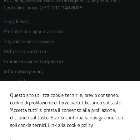
PEC:
anagrafe.baldissero.torinese@cert.ruparpiemonte.it
Centralino unico: (+39) 011 940 8008
Leggi le FAQ
Prenotazione appuntamento
Segnalazione disservizio
Richiesta assistenza
Amministrazione trasparente
Informativa privacy
Cookie Policy
Note legali
Questo sito utilizza cookie tecnici e, previo consenso,
Dichiarazione di accessibilità
cookie di profilazione di terze parti. Cliccando sul tasto
'Accetta tutti' si presta il consenso alla profilazione,
Meccanismo di feedback
cliccando sul tasto 'Esci' si continua la navigazione con i
Piano di miglioramento del sito
soli cookie tecnici.
Link alla cookie policy