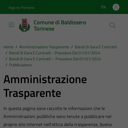
Vai ai contenuti
Vai al footer
ITA
Regione Piemonte
Lingua attiva:
Comune di Baldissero
Torinese
Home
/
Amministrazione Trasparente
/
Bandi Di Gara E Contratti
/
Bandi Di Gara E Contratti - Procedure Dal 01/01/2024
/
Bandi Di Gara E Contratti – Procedure Dal 01/01/2024
/
Pubblicazione
Amministrazione
Trasparente
In questa pagina sono raccolte le informazioni che le
Amministrazioni pubbliche sono tenute a pubblicare nel
proprio sito internet nell’ottica della trasparenza, buona