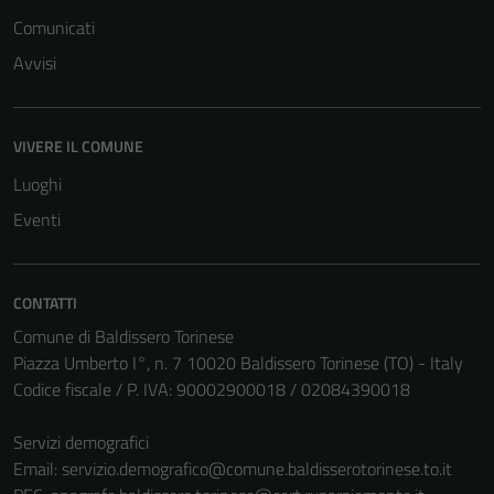
del sito e non
Comunicati
possono
essere
Avvisi
disabilitati.
Questi cookie
non raccolgono
VIVERE IL COMUNE
informazioni
Luoghi
personali.
Eventi
CONTATTI
Comune di Baldissero Torinese
Piazza Umberto I°, n. 7 10020 Baldissero Torinese (TO) - Italy
Codice fiscale / P. IVA: 90002900018 / 02084390018
Servizi demografici
Email:
servizio.demografico@comune.baldisserotorinese.to.it