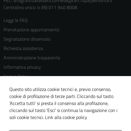
PEC:
anagrafe.baldissero.torinese@cert.ruparpiemonte.it
Centralino unico: (+39) 011 940 8008
Leggi le FAQ
Prenotazione appuntamento
Segnalazione disservizio
Richiesta assistenza
Amministrazione trasparente
Informativa privacy
Cookie Policy
Note legali
Questo sito utilizza cookie tecnici e, previo consenso,
Dichiarazione di accessibilità
cookie di profilazione di terze parti. Cliccando sul tasto
'Accetta tutti' si presta il consenso alla profilazione,
Meccanismo di feedback
cliccando sul tasto 'Esci' si continua la navigazione con i
Piano di miglioramento del sito
soli cookie tecnici.
Link alla cookie policy