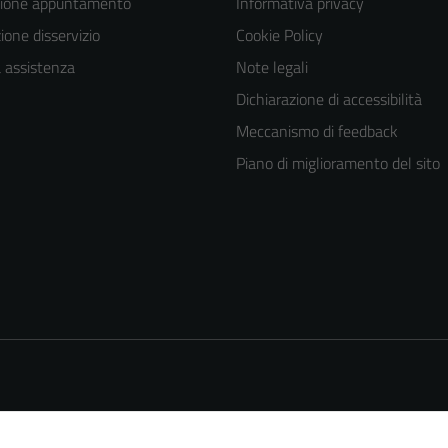
zione appuntamento
Informativa privacy
one disservizio
Cookie Policy
a assistenza
Note legali
Dichiarazione di accessibilità
Meccanismo di feedback
Piano di miglioramento del sito
Tecnici
Questi cookie
sono necessari
per il
funzionamento
del sito e non
possono
essere
disabilitati.