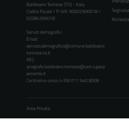
Prenota
Baldissero Torinese (TO) - Italy
Segnalazi
Codice fiscale / P. IVA: 90002900018 /
02084390018
Richiest
Servizi demografici
Email:
servizio.demografico@comune.baldissero
torinese.to.it
PEC:
anagrafe.baldissero.torinese@cert.ruparp
iemonte.it
Centralino unico: (+39) 011 940 8008
Area Privata