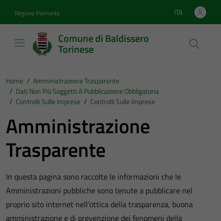
Vai ai contenuti
Vai al footer
ITA
Regione Piemonte
Lingua attiva:
Comune di Baldissero
Torinese
Home
/
Amministrazione Trasparente
/
Dati Non Più Soggetti A Pubblicazione Obbligatoria
/
Controlli Sulle Imprese
/
Controlli Sulle Imprese
Amministrazione
Trasparente
In questa pagina sono raccolte le informazioni che le
Amministrazioni pubbliche sono tenute a pubblicare nel
proprio sito internet nell’ottica della trasparenza, buona
amministrazione e di prevenzione dei fenomeni della