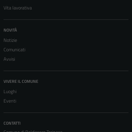
Vita lavorativa
NOVITÀ
Notizie
Comunicati
Tecnici
Avvisi
Questi cookie
sono necessari
per il
VIVERE IL COMUNE
funzionamento
del sito e non
Luoghi
possono
Eventi
essere
disabilitati.
Questi cookie
CONTATTI
non raccolgono
informazioni