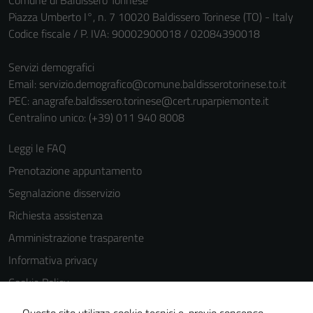
Comune di Baldissero Torinese
personali.
Piazza Umberto I°, n. 7 10020 Baldissero Torinese (TO) - Italy
Codice fiscale / P. IVA: 90002900018 / 02084390018
Servizi demografici
Email:
servizio.demografico@comune.baldisserotorinese.to.it
PEC:
anagrafe.baldissero.torinese@cert.ruparpiemonte.it
Centralino unico: (+39) 011 940 8008
Leggi le FAQ
Prenotazione appuntamento
Segnalazione disservizio
Richiesta assistenza
Amministrazione trasparente
Informativa privacy
Cookie Policy
Note legali