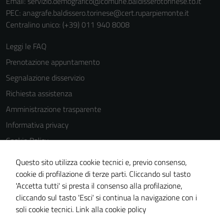
Email:
servizio.demografico@comune.baldisserotorinese.to.it
PEC:
anagrafe.baldissero.torinese@cert.ruparpiemonte.it
Centralino unico: (+39) 011 940 8008
Leggi le FAQ
Prenotazione appuntamento
Segnalazione disservizio
Richiesta assistenza
Amministrazione trasparente
Informativa privacy
Cookie Policy
Note legali
Questo sito utilizza cookie tecnici e, previo consenso,
Dichiarazione di accessibilità
cookie di profilazione di terze parti. Cliccando sul tasto
'Accetta tutti' si presta il consenso alla profilazione,
Meccanismo di feedback
cliccando sul tasto 'Esci' si continua la navigazione con i
Piano di miglioramento del sito
soli cookie tecnici.
Link alla cookie policy