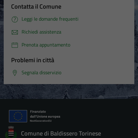
Contatta il Comune
Leggi le domande frequenti
Richiedi assistenza
Tecnici
Prenota appuntamento
Questi cookie
sono necessari
Problemi in città
per il
funzionamento
Segnala disservizio
del sito e non
possono
essere
disabilitati.
Questi cookie
non raccolgono
informazioni
personali.
Comune di Baldissero Torinese