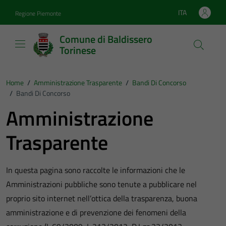
Vai ai contenuti
Vai al footer
ITA
Regione Piemonte
Lingua attiva:
Comune di Baldissero
Torinese
Home
/
Amministrazione Trasparente
/
Bandi Di Concorso
/
Bandi Di Concorso
Amministrazione
Trasparente
In questa pagina sono raccolte le informazioni che le
Amministrazioni pubbliche sono tenute a pubblicare nel
proprio sito internet nell’ottica della trasparenza, buona
amministrazione e di prevenzione dei fenomeni della