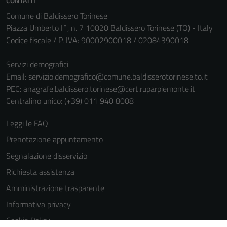
CONTATTI
Comune di Baldissero Torinese
Piazza Umberto I°, n. 7 10020 Baldissero Torinese (TO) - Italy
Codice fiscale / P. IVA: 90002900018 / 02084390018
Servizi demografici
Email:
servizio.demografico@comune.baldisserotorinese.to.it
PEC:
anagrafe.baldissero.torinese@cert.ruparpiemonte.it
Centralino unico: (+39) 011 940 8008
Leggi le FAQ
Prenotazione appuntamento
Segnalazione disservizio
Richiesta assistenza
Amministrazione trasparente
Informativa privacy
Cookie Policy