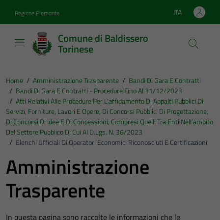
Vai ai contenuti
Vai al footer
ITA
Regione Piemonte
Lingua attiva:
Comune di Baldissero
Torinese
Home
/
Amministrazione Trasparente
/
Bandi Di Gara E Contratti
/
Bandi Di Gara E Contratti - Procedure Fino Al 31/12/2023
/
Atti Relativi Alle Procedure Per L’affidamento Di Appalti Pubblici Di
Servizi, Forniture, Lavori E Opere, Di Concorsi Pubblici Di Progettazione,
Di Concorsi Di Idee E Di Concessioni, Compresi Quelli Tra Enti Nell’ambito
Del Settore Pubblico Di Cui Al D.Lgs. N. 36/2023
/
Elenchi Ufficiali Di Operatori Economici Riconosciuti E Certificazioni
Amministrazione
Trasparente
In questa pagina sono raccolte le informazioni che le