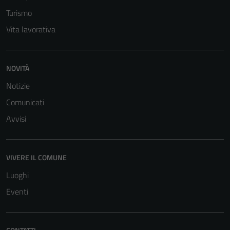
sono necessari
Turismo
per il
Vita lavorativa
funzionamento
del sito e non
possono
NOVITÀ
essere
disabilitati.
Notizie
Questi cookie
Comunicati
non raccolgono
Avvisi
informazioni
personali.
VIVERE IL COMUNE
Luoghi
Eventi