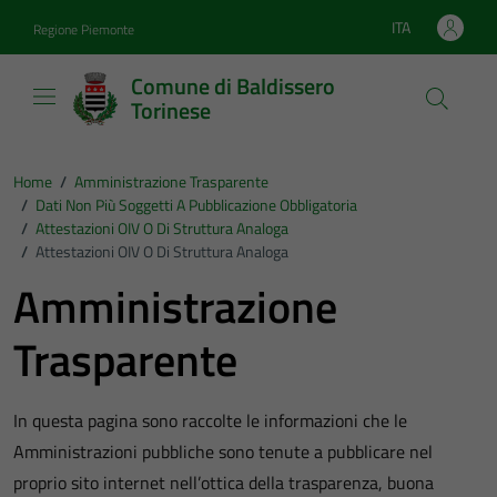
Vai ai contenuti
Vai al footer
ITA
Regione Piemonte
Lingua attiva:
Comune di Baldissero
Torinese
Home
/
Amministrazione Trasparente
/
Dati Non Più Soggetti A Pubblicazione Obbligatoria
/
Attestazioni OIV O Di Struttura Analoga
/
Attestazioni OIV O Di Struttura Analoga
Amministrazione
Trasparente
In questa pagina sono raccolte le informazioni che le
Amministrazioni pubbliche sono tenute a pubblicare nel
proprio sito internet nell’ottica della trasparenza, buona