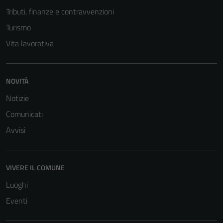
Tributi, finanze e contravvenzioni
Turismo
Vita lavorativa
NOVITÀ
Notizie
Tecnici
Comunicati
Questi cookie
sono necessari
Avvisi
per il
funzionamento
del sito e non
VIVERE IL COMUNE
possono
Luoghi
essere
Eventi
disabilitati.
Questi cookie