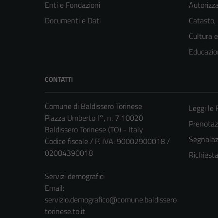
Enti e Fondazioni
Autorizza
Documenti e Dati
Catasto,
Cultura 
Educazio
CONTATTI
Comune di Baldissero Torinese
Leggi le
Piazza Umberto I°, n. 7 10020
Prenota
Baldissero Torinese (TO) - Italy
Segnalazi
Codice fiscale / P. IVA: 90002900018 /
02084390018
Richiest
Servizi demografici
Email:
servizio.demografico@comune.baldissero
torinese.to.it