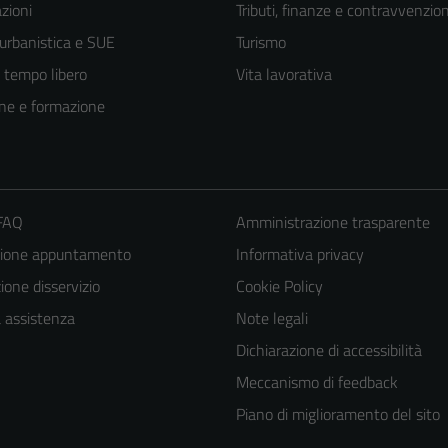
zioni
Tributi, finanze e contravvenzion
 urbanistica e SUE
Turismo
e tempo libero
Vita lavorativa
ne e formazione
 FAQ
Amministrazione trasparente
zione appuntamento
Informativa privacy
one disservizio
Cookie Policy
a assistenza
Note legali
Tecnici
Dichiarazione di accessibilità
Questi cookie
Meccanismo di feedback
sono necessari
Piano di miglioramento del sito
per il