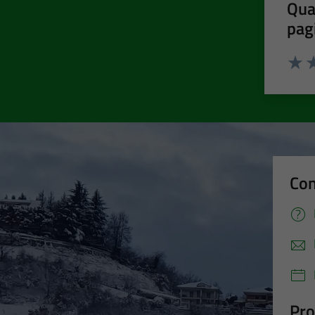
Qua
pag
Valut
Va
Con
Pro