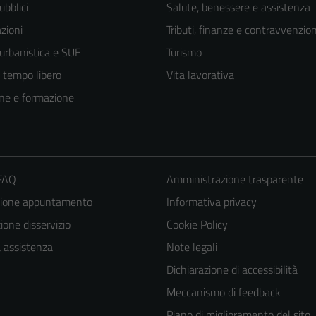
ubblici
Salute, benessere e assistenza
zioni
Tributi, finanze e contravvenzion
 urbanistica e SUE
Turismo
e tempo libero
Vita lavorativa
ne e formazione
 FAQ
Amministrazione trasparente
zione appuntamento
Informativa privacy
one disservizio
Cookie Policy
a assistenza
Note legali
Tecnici
Dichiarazione di accessibilità
Questi cookie
Meccanismo di feedback
sono necessari
Piano di miglioramento del sito