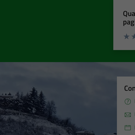
Qua
pag
Valut
Va
Con