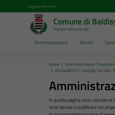
Vai ai contenuti
Vai al footer
Regione Piemonte
Comune di Baldis
Portale Istituzionale
Amministrazione
Novità
Servi
Home
/
Amministrazione Trasparent
/
Accessibilità E Catalogo Dei Dati,
Amministraz
In questa pagina sono raccolte le
sono tenute a pubblicare nel propri
buona amministrazione e di preve