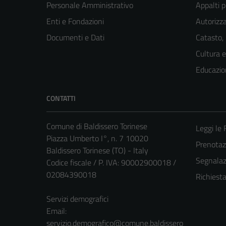
Personale Amministrativo
Appalti p
Enti e Fondazioni
Autorizza
Documenti e Dati
Catasto,
Cultura 
Educazio
CONTATTI
Comune di Baldissero Torinese
Leggi le
Piazza Umberto I°, n. 7 10020
Prenota
Baldissero Torinese (TO) - Italy
Segnalazi
Codice fiscale / P. IVA: 90002900018 /
02084390018
Richiest
Servizi demografici
Email:
servizio.demografico@comune.baldissero