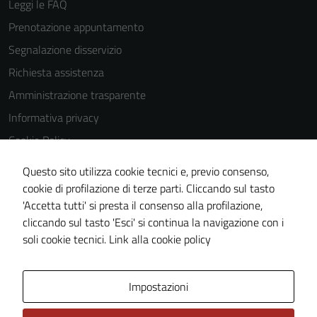
Leggi le FAQ
Prenotazione appuntamento
Segnalazione disservizio
Tecnici
Richiesta assistenza
Questi cookie
sono necessari
Amministrazione trasparente
per il
Informativa privacy
funzionamento
Cookie Policy
del sito e non
possono
Note legali
Questo sito utilizza cookie tecnici e, previo consenso,
essere
Dichiarazione di accessibilità
cookie di profilazione di terze parti. Cliccando sul tasto
disabilitati.
'Accetta tutti' si presta il consenso alla profilazione,
Meccanismo di feedback
Questi cookie
cliccando sul tasto 'Esci' si continua la navigazione con i
non raccolgono
Piano di miglioramento del sito
soli cookie tecnici.
Link alla cookie policy
informazioni
personali.
Area Privata
Impostazioni