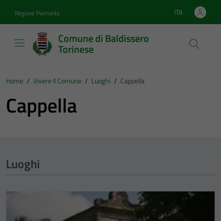
Vai ai contenuti
Vai al footer
ITA
Regione Piemonte
Lingua attiva:
Comune di Baldissero
Torinese
Home
/
Vivere Il Comune
/
Luoghi
/
Cappella
Cappella
Luoghi