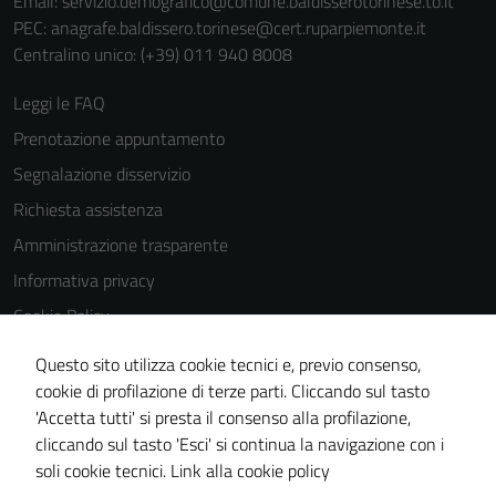
Email:
servizio.demografico@comune.baldisserotorinese.to.it
PEC:
anagrafe.baldissero.torinese@cert.ruparpiemonte.it
Centralino unico: (+39) 011 940 8008
Leggi le FAQ
Prenotazione appuntamento
Segnalazione disservizio
Richiesta assistenza
Amministrazione trasparente
Informativa privacy
Cookie Policy
Note legali
Questo sito utilizza cookie tecnici e, previo consenso,
Dichiarazione di accessibilità
cookie di profilazione di terze parti. Cliccando sul tasto
'Accetta tutti' si presta il consenso alla profilazione,
Meccanismo di feedback
cliccando sul tasto 'Esci' si continua la navigazione con i
Piano di miglioramento del sito
soli cookie tecnici.
Link alla cookie policy