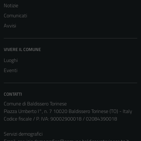
Notizie
Comunicati
Avvisi
Tecnici
Questi cookie
VIVERE IL COMUNE
sono necessari
Luoghi
per il
funzionamento
Eventi
del sito e non
possono
essere
CONTATTI
disabilitati.
Comune di Baldissero Torinese
Questi cookie
Piazza Umberto I°, n. 7 10020 Baldissero Torinese (TO) - Italy
non raccolgono
Codice fiscale / P. IVA: 90002900018 / 02084390018
informazioni
personali.
Servizi demografici