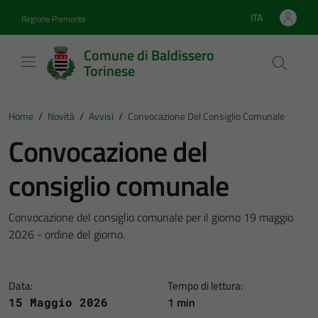
Vai ai contenuti
Vai al footer
ITA
Regione Piemonte
Lingua attiva:
Comune di Baldissero
Torinese
Home
/
Novità
/
Avvisi
/
Convocazione Del Consiglio Comunale
Convocazione del
consiglio comunale
Convocazione del consiglio comunale per il giorno 19 maggio
2026 - ordine del giorno.
Data:
Tempo di lettura:
1 min
15 Maggio 2026