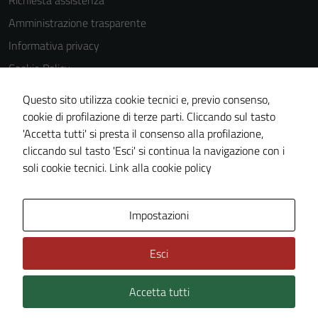
Richiesta assistenza
Amministrazione trasparente
Informativa privacy
Cookie Policy
Note legali
Questo sito utilizza cookie tecnici e, previo consenso,
Dichiarazione di accessibilità
cookie di profilazione di terze parti. Cliccando sul tasto
'Accetta tutti' si presta il consenso alla profilazione,
Meccanismo di feedback
cliccando sul tasto 'Esci' si continua la navigazione con i
Piano di miglioramento del sito
soli cookie tecnici.
Link alla cookie policy
Area Privata
Impostazioni
Esci
Accetta tutti
Credits: ©
Technical Design s.r.l.