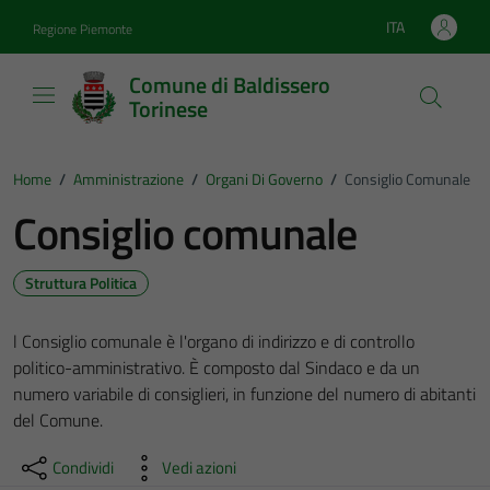
Vai ai contenuti
Vai al footer
ITA
Regione Piemonte
Lingua attiva:
Comune di Baldissero
Torinese
Home
/
Amministrazione
/
Organi Di Governo
/
Consiglio Comunale
Consiglio comunale
Struttura Politica
l Consiglio comunale è l'organo di indirizzo e di controllo
politico-amministrativo. È composto dal Sindaco e da un
numero variabile di consiglieri, in funzione del numero di abitanti
del Comune.
Condividi
Vedi azioni