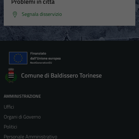
Problemi in città
Segnala disservizio
Comune di Baldissero Torinese
Tecnici
Questi cookie
sono necessari
AMMINISTRAZIONE
per il
Uffici
funzionamento
del sito e non
Organi di Governo
possono
Politici
essere
Personale Amministrativo
disabilitati.