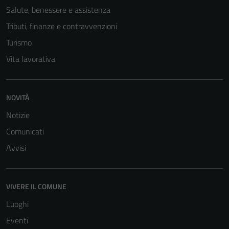
Tecnici
Salute, benessere e assistenza
Questi cookie
sono necessari
Tributi, finanze e contravvenzioni
per il
Turismo
funzionamento
Vita lavorativa
del sito e non
possono
essere
NOVITÀ
disabilitati.
Questi cookie
Notizie
non raccolgono
Comunicati
informazioni
Avvisi
personali.
VIVERE IL COMUNE
Luoghi
Eventi