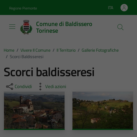
Vai ai contenuti
Vai al footer
ITA
Regione Piemonte
Lingua attiva:
Comune di Baldissero
Torinese
Home
/
Vivere Il Comune
/
Il Territorio
/
Gallerie Fotografiche
/
Scorci Baldisseresi
Scorci baldisseresi
Condividi
Vedi azioni