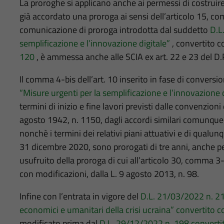
La proroghe si applicano anche ai permessi di costruir
già accordato una proroga ai sensi dell’articolo 15, c
comunicazione di proroga introdotta dal suddetto
D.L
semplificazione e l’innovazione digitale”
, convertito c
120
, è ammessa anche alle SCIA ex art. 22 e 23 del D.
Il comma 4-bis dell’art. 10 inserito in fase di conversi
“Misure urgenti per la semplificazione e l’innovazione d
termini di inizio e fine lavori previsti dalle convenzioni 
agosto 1942, n. 1150, dagli accordi similari comunque 
nonchè i termini dei relativi piani attuativi e di qualun
31 dicembre 2020, sono prorogati di tre anni, anche p
usufruito della proroga di cui all’articolo 30, comma 3-
con modificazioni, dalla L. 9 agosto 2013, n. 98.
Infine con l’entrata in vigore del
D.L. 21/03/2022 n. 21 
economici e umanitari della crisi ucraina” convertito 
modificato prima dal
D.L. 29/12/2022 n. 198 converti