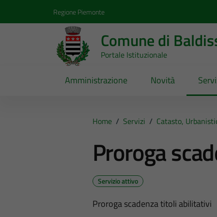
Vai ai contenuti
Vai al footer
Regione Piemonte
Comune di Baldis
Portale Istituzionale
Amministrazione
Novità
Servi
Home
/
Servizi
/
Catasto, Urbanist
Proroga scaden
Servizio attivo
Proroga scadenza titoli abilitativi