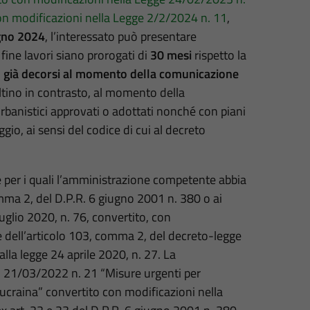
on modificazioni nella Legge 2/2/2024 n. 11
,
iugno 2024
, l’interessato può presentare
 fine lavori siano prorogati di
30 mesi
rispetto la
o già decorsi al momento della comunicazione
sultino in contrasto, al momento della
banistici approvati o adottati nonché con piani
gio, ai sensi del codice di cui al decreto
e per i quali l’amministrazione competente abbia
omma 2, del D.P.R. 6 giugno 2001 n. 380 o ai
uglio 2020, n. 76, convertito, con
e dell’articolo 103, comma 2, del decreto-legge
lla legge 24 aprile 2020, n. 27. La
. 21/03/2022 n. 21 “Misure urgenti per
i ucraina” convertito con modificazioni nella