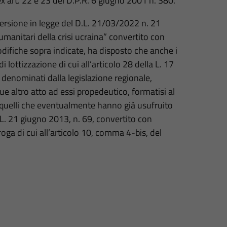
art. 22 e 23 del D.P.R. 6 giugno 2001 n. 380.
onversione in legge del D.L. 21/03/2022 n. 21
umanitari della crisi ucraina” convertito con
difiche sopra indicate, ha disposto che anche i
di lottizzazione di cui all’articolo 28 della L. 17
denominati dalla legislazione regionale,
que altro atto ad essi propedeutico, formatisi al
 quelli che eventualmente hanno già usufruito
.L. 21 giugno 2013, n. 69, convertito con
roga di cui all’articolo 10, comma 4-bis, del