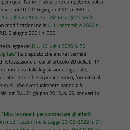
e per i quali l’amministrazione competente abbia
omma 2, del D.P.R. 6 giugno 2001 n. 380.La
. 16 luglio 2020 n. 76 “Misure urgenti per la
on modificazioni nella
L. 11 settembre 2020 n.
P.R. 6 giugno 2001 n. 380.
one in legge del
D.L. 16 luglio 2020 n. 76
igitale”
ha disposto che anche i termini i
di lottizzazione di cui all’articolo 28 della L. 17
denominati dalla legislazione regionale,
que altro atto ad essi propedeutico, formatisi al
er quelli che eventualmente hanno già
bis, del D.L. 21 giugno 2013, n. 69, convertito
“Misure urgenti per contrastare gli effetti
con modificazioni nella Legge 20/05/2022 n. 51
,
to con modificazioni nella Legge 24/02/2023 n.