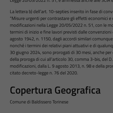
Legge 20/05/2022 n. 51, è ammessa anche alle SCIA ex 
La lettera b) dell’art. 10-septies inserito in fase di c
“Misure urgenti per contrastare gli effetti economici e 
modificazioni nella Legge 20/05/2022 n. 51, con le mo
termini di inizio e fine lavori previsti dalle convenzioni 
agosto 1942, n. 1150, dagli accordi similari comunque 
nonché i termini dei relativi piani attuativi e di qualun
30 giugno 2024, sono prorogati di 30 mesi, anche per
della proroga di cui all’articolo 30, comma 3-bis, del D
modificazioni, dalla L. 9 agosto 2013, n. 98 e della pro
citato decreto-legge n. 76 del 2020.
Copertura Geografica
Comune di Baldissero Torinese