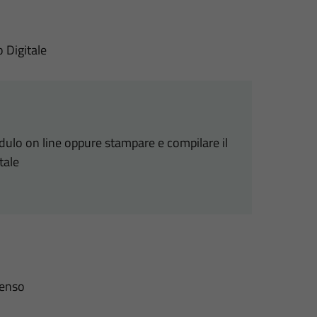
o Digitale
odulo on line oppure stampare e compilare il
tale
senso