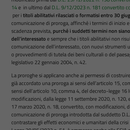
14
e in ultimo dal
D.L. 9/12/2023 n. 181 convertito c
per i
titoli abilitativi rilasciati o formatisi entro 30 g
comunicazione di proroga, affinché i termini di inizio e
scadenza prevista,
purché i suddetti termini non sian
dell’interessato
e sempre che i titoli abilitativi non ri
comunicazione dell’interessato, con nuovi strumenti ur
o provvedimenti di tutela dei beni culturali o del paesag
legislativo 22 gennaio 2004, n. 42.
La proroghe si applicano anche ai permessi di costruir
già accordato una proroga ai sensi dell’articolo 15, c
sensi dell’articolo 10, comma 4, del decreto-legge 16 l
modificazioni, dalla legge 11 settembre 2020, n. 120, 
17 marzo 2020, n. 18, convertito, con modificazioni, da
comunicazione di proroga introdotta dal suddetto D.L
contrastare gli effetti economici e umanitari della cris