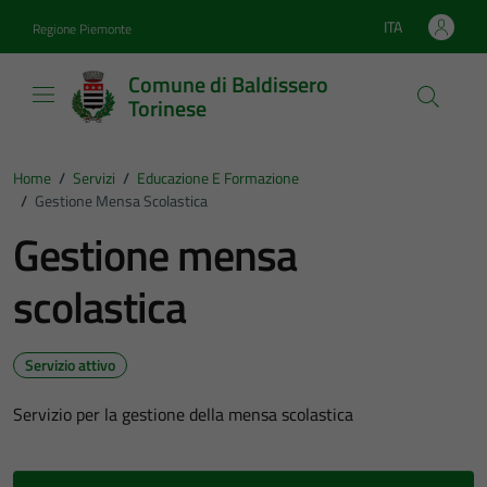
Vai ai contenuti
Vai al footer
ITA
Regione Piemonte
Lingua attiva:
Comune di Baldissero
Torinese
Home
/
Servizi
/
Educazione E Formazione
/
Gestione Mensa Scolastica
Gestione mensa
scolastica
Servizio attivo
Servizio per la gestione della mensa scolastica