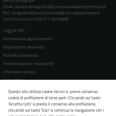
Servizi demografici
Email:
servizio.demografico@comune.baldisserotorinese.to.it
PEC:
anagrafe.baldissero.torinese@cert.ruparpiemonte.it
Centralino unico: (+39) 011 940 8008
Leggi le FAQ
Prenotazione appuntamento
Segnalazione disservizio
Richiesta assistenza
Amministrazione trasparente
Informativa privacy
Cookie Policy
Note legali
Questo sito utilizza cookie tecnici e, previo consenso,
Dichiarazione di accessibilità
cookie di profilazione di terze parti. Cliccando sul tasto
'Accetta tutti' si presta il consenso alla profilazione,
Meccanismo di feedback
cliccando sul tasto 'Esci' si continua la navigazione con i
Piano di miglioramento del sito