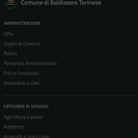
Comune di Baldissero Torinese
AMMINISTRAZIONE
Uffici
Tecnici
Organi di Governo
Questi cookie
Politici
sono necessari
Personale Amministrativo
per il
funzionamento
Enti e Fondazioni
del sito e non
Documenti e Dati
possono
essere
disabilitati.
CATEGORIE DI SERVIZIO
Questi cookie
non raccolgono
Agricoltura e pesca
informazioni
Ambiente
personali.
Anagrafe e stato civile