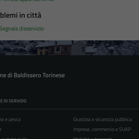
blemi in città
Segnala disservizio
e di Baldissero Torinese
E DI SERVIZIO
ra e pesca
Giustizia e sicurezza pubblica
e
Imprese, commercio e SUAP