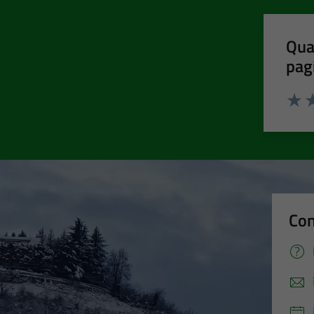
Qua
pag
Valut
Va
Con