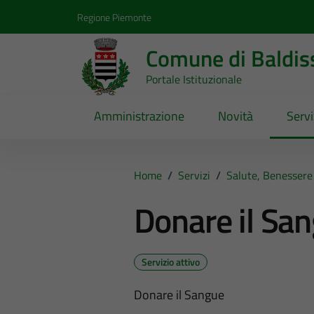
Vai ai contenuti
Vai al footer
Regione Piemonte
Comune di Baldis
Portale Istituzionale
Amministrazione
Novità
Servi
Home
/
Servizi
/
Salute, Benessere
Donare il Sa
Servizio attivo
Donare il Sangue