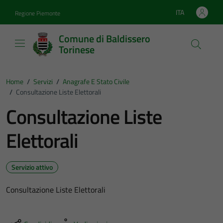
Vai ai contenuti
Vai al footer
ITA
Regione Piemonte
Lingua attiva:
Comune di Baldissero
Torinese
Home
/
Servizi
/
Anagrafe E Stato Civile
/
Consultazione Liste Elettorali
Consultazione Liste
Elettorali
Servizio attivo
Consultazione Liste Elettorali