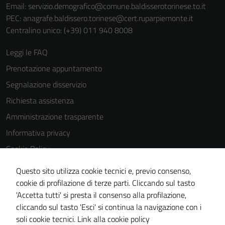
Email:
servizio.demografico@comune.baldisserotorinese.to.it
PEC:
anagrafe.baldissero.torinese@cert.ruparpiemonte.it
Centralino unico: (+39) 011 940 8008
Leggi le FAQ
Prenotazione appuntamento
Segnalazione disservizio
Richiesta assistenza
Amministrazione trasparente
Informativa privacy
Cookie Policy
Note legali
Questo sito utilizza cookie tecnici e, previo consenso,
Dichiarazione di accessibilità
cookie di profilazione di terze parti. Cliccando sul tasto
'Accetta tutti' si presta il consenso alla profilazione,
Meccanismo di feedback
cliccando sul tasto 'Esci' si continua la navigazione con i
Piano di miglioramento del sito
soli cookie tecnici.
Link alla cookie policy