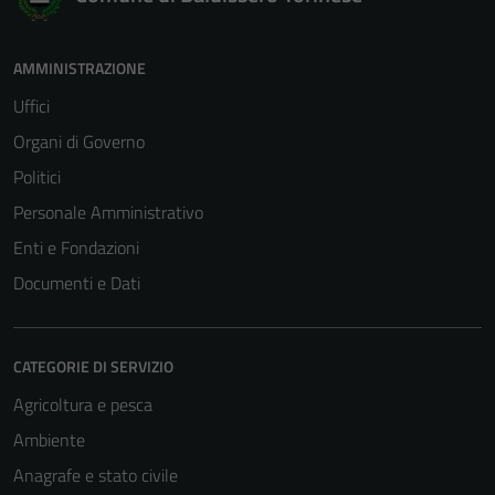
AMMINISTRAZIONE
Uffici
Tecnici
Organi di Governo
Questi cookie
Politici
sono necessari
Personale Amministrativo
per il
Enti e Fondazioni
funzionamento
del sito e non
Documenti e Dati
possono
essere
disabilitati.
CATEGORIE DI SERVIZIO
Questi cookie
Agricoltura e pesca
non raccolgono
informazioni
Ambiente
personali.
Anagrafe e stato civile