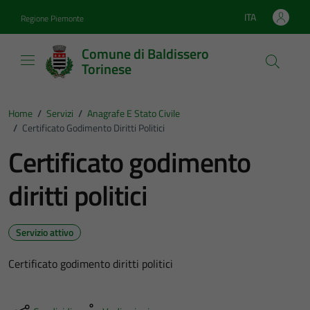
Vai ai contenuti
Vai al footer
ITA
Regione Piemonte
Lingua attiva:
Comune di Baldissero
Torinese
Home
/
Servizi
/
Anagrafe E Stato Civile
/
Certificato Godimento Diritti Politici
Certificato godimento
diritti politici
Servizio attivo
Certificato godimento diritti politici