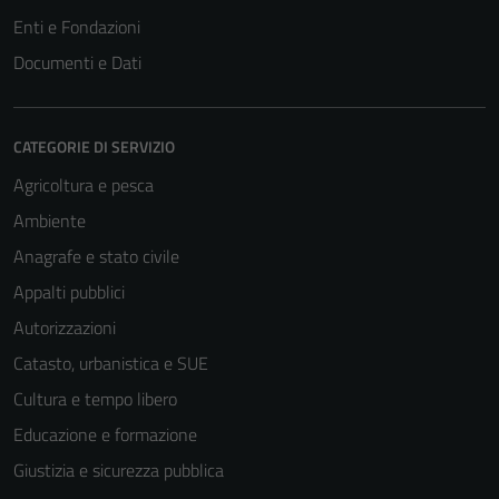
Enti e Fondazioni
Tecnici
Questi cookie
Documenti e Dati
sono necessari
per il
funzionamento
CATEGORIE DI SERVIZIO
del sito e non
Agricoltura e pesca
possono
essere
Ambiente
disabilitati.
Anagrafe e stato civile
Questi cookie
Appalti pubblici
non raccolgono
informazioni
Autorizzazioni
personali.
Catasto, urbanistica e SUE
Cultura e tempo libero
Educazione e formazione
Giustizia e sicurezza pubblica