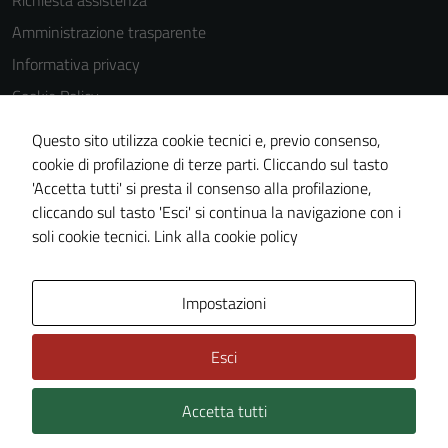
Richiesta assistenza
Amministrazione trasparente
Informativa privacy
Cookie Policy
Note legali
Questo sito utilizza cookie tecnici e, previo consenso,
Dichiarazione di accessibilità
cookie di profilazione di terze parti. Cliccando sul tasto
'Accetta tutti' si presta il consenso alla profilazione,
Meccanismo di feedback
cliccando sul tasto 'Esci' si continua la navigazione con i
Piano di miglioramento del sito
soli cookie tecnici.
Link alla cookie policy
Area Privata
Impostazioni
Esci
Accetta tutti
Credits: ©
Technical Design s.r.l.