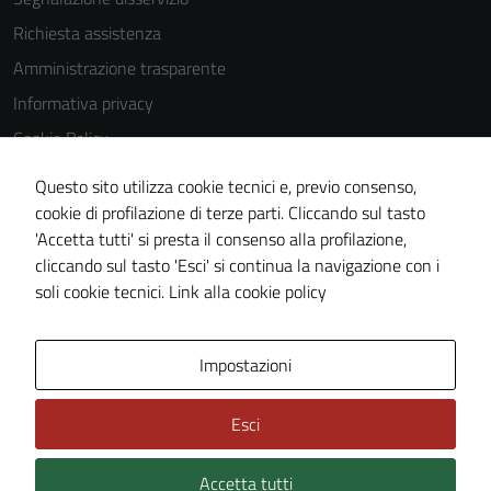
Richiesta assistenza
Amministrazione trasparente
Informativa privacy
Cookie Policy
Note legali
Questo sito utilizza cookie tecnici e, previo consenso,
Dichiarazione di accessibilità
cookie di profilazione di terze parti. Cliccando sul tasto
'Accetta tutti' si presta il consenso alla profilazione,
Meccanismo di feedback
cliccando sul tasto 'Esci' si continua la navigazione con i
Piano di miglioramento del sito
soli cookie tecnici.
Link alla cookie policy
Area Privata
Impostazioni
Esci
Accetta tutti
Credits: ©
Technical Design s.r.l.