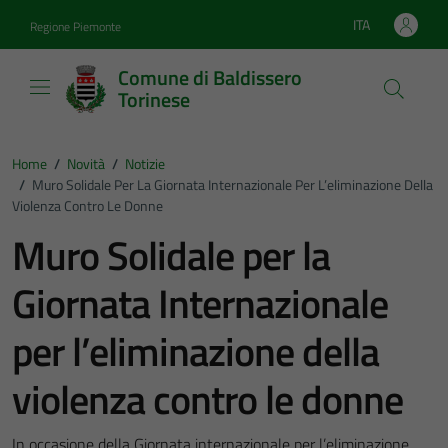
Vai ai contenuti
Vai al footer
ITA
Regione Piemonte
Lingua attiva:
Comune di Baldissero
Torinese
Home
/
Novità
/
Notizie
/
Muro Solidale Per La Giornata Internazionale Per L’eliminazione Della
Violenza Contro Le Donne
Muro Solidale per la
Giornata Internazionale
per l’eliminazione della
violenza contro le donne
In occasione della Giornata internazionale per l’eliminazione