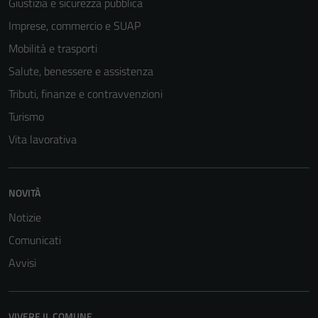
Giustizia e sicurezza pubblica
disabilitati.
Questi cookie
Imprese, commercio e SUAP
non raccolgono
Mobilità e trasporti
informazioni
Salute, benessere e assistenza
personali.
Tributi, finanze e contravvenzioni
Turismo
Vita lavorativa
NOVITÀ
Notizie
Comunicati
Avvisi
VIVERE IL COMUNE