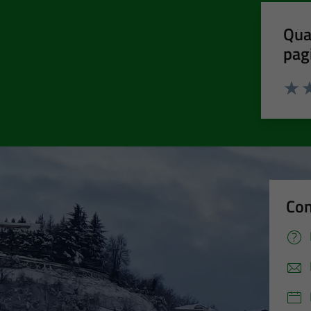
Qua
pag
Valut
Va
Con