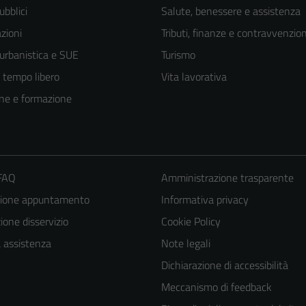
ubblici
Salute, benessere e assistenza
zioni
Tributi, finanze e contravvenzion
 urbanistica e SUE
Turismo
e tempo libero
Vita lavorativa
ne e formazione
 FAQ
Amministrazione trasparente
zione appuntamento
Informativa privacy
one disservizio
Cookie Policy
a assistenza
Note legali
Tecnici
Dichiarazione di accessibilità
Questi cookie
Meccanismo di feedback
sono necessari