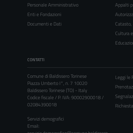
Personale Amministrativo
Appalti p
Enti e Fondazioni
Autorizza
Documenti e Dati
Catasto,
Cultura 
Educazio
CONTATTI
Comune di Baldissero Torinese
Leggi le
Piazza Umberto I°, n. 7 10020
Prenota
Baldissero Torinese (TO) - Italy
Segnalazi
Codice fiscale / P. IVA: 90002900018 /
02084390018
Richiest
Servizi demografici
Email:
servizio.demografico@comune.baldissero