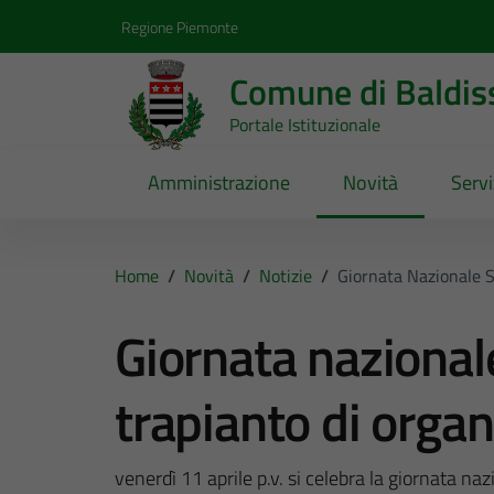
Vai ai contenuti
Vai al footer
Regione Piemonte
Comune di Baldis
Portale Istituzionale
Amministrazione
Novità
Servi
Home
/
Novità
/
Notizie
/
Giornata Nazionale S
Giornata nazional
trapianto di organ
venerdì 11 aprile p.v. si celebra la giornata na