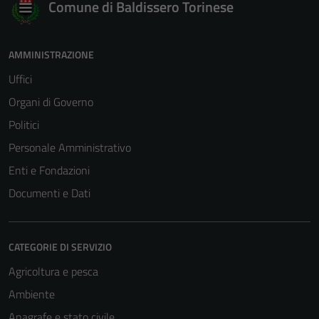
Comune di Baldissero Torinese
AMMINISTRAZIONE
Uffici
Tecnici
Organi di Governo
Questi cookie
Politici
sono necessari
Personale Amministrativo
per il
funzionamento
Enti e Fondazioni
del sito e non
Documenti e Dati
possono
essere
disabilitati.
CATEGORIE DI SERVIZIO
Questi cookie
non raccolgono
Agricoltura e pesca
informazioni
Ambiente
personali.
Anagrafe e stato civile