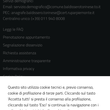
Servizi demografici
Email:
servizio.demografico@comune.baldisserotorinese.to.it
PEC:
anagrafe.baldissero.torinese@cert.ruparpiemonte.it
Centralino unico: (+39) 011 940 8008
Leggi le FAQ
Prenotazione appuntamento
Segnalazione disservizio
Richiesta assistenza
Amministrazione trasparente
Informativa privacy
Cookie Policy
Note legali
Questo sito utilizza cookie tecnici e, previo consenso,
Dichiarazione di accessibilità
cookie di profilazione di terze parti. Cliccando sul tasto
'Accetta tutti' si presta il consenso alla profilazione,
Meccanismo di feedback
cliccando sul tasto 'Esci' si continua la navigazione con i
Piano di miglioramento del sito