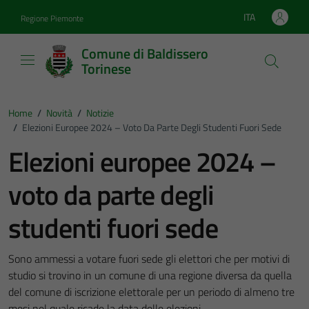
Vai ai contenuti
Vai al footer
ITA
Regione Piemonte
Lingua attiva:
Comune di Baldissero
Torinese
Home
/
Novità
/
Notizie
/
Elezioni Europee 2024 – Voto Da Parte Degli Studenti Fuori Sede
Elezioni europee 2024 –
voto da parte degli
studenti fuori sede
Sono ammessi a votare fuori sede gli elettori che per motivi di
studio si trovino in un comune di una regione diversa da quella
del comune di iscrizione elettorale per un periodo di almeno tre
mesi nel quale ricade la data delle elezioni.