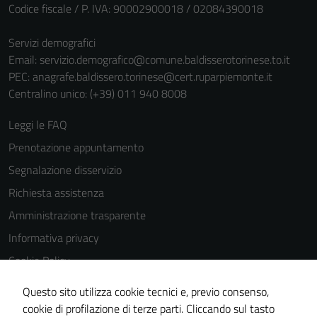
Codice fiscale / P. IVA: 90002900018 / 02084390018
per il
funzionamento
Servizi demografici
del sito e non
Email:
servizio.demografico@comune.baldisserotorinese.to.it
possono
PEC:
anagrafe.baldissero.torinese@cert.ruparpiemonte.it
essere
Centralino unico: (+39) 011 940 8008
disabilitati.
Questi cookie
Leggi le FAQ
non raccolgono
informazioni
Prenotazione appuntamento
personali.
Segnalazione disservizio
Richiesta assistenza
Amministrazione trasparente
Informativa privacy
Cookie Policy
Note legali
Questo sito utilizza cookie tecnici e, previo consenso,
Dichiarazione di accessibilità
cookie di profilazione di terze parti. Cliccando sul tasto