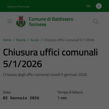
Vai ai contenuti
Vai al footer
ITA
Regione Piemonte
Lingua attiva:
Comune di Baldissero
Torinese
Home
/
Novità
/
Avvisi
/
Chiusura Uffici Comunali 5/1/2026
Chiusura uffici comunali
5/1/2026
Chiusura degli uffici comunali lunedì 5 gennaio 2026.
Data:
Tempo di lettura:
1 min
02 Gennaio 2026