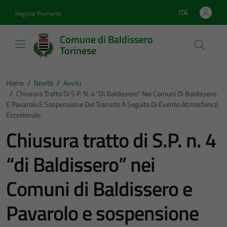
Vai ai contenuti
Vai al footer
ITA
Regione Piemonte
Lingua attiva:
Comune di Baldissero
Torinese
Home
/
Novità
/
Avvisi
/
Chiusura Tratto Di S.P. N. 4 “di Baldissero” Nei Comuni Di Baldissero
E Pavarolo E Sospensione Del Transito A Seguito Di Evento Atmosferico
Eccezionale.
Chiusura tratto di S.P. n. 4
“di Baldissero” nei
Comuni di Baldissero e
Pavarolo e sospensione