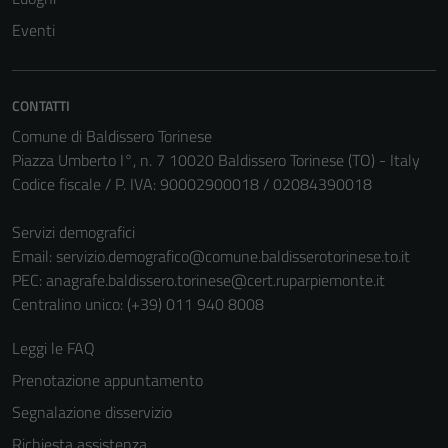
Questi cookie
Eventi
non raccolgono
informazioni
personali.
CONTATTI
Comune di Baldissero Torinese
Piazza Umberto I°, n. 7 10020 Baldissero Torinese (TO) - Italy
Codice fiscale / P. IVA: 90002900018 / 02084390018
Servizi demografici
Email:
servizio.demografico@comune.baldisserotorinese.to.it
PEC:
anagrafe.baldissero.torinese@cert.ruparpiemonte.it
Centralino unico: (+39) 011 940 8008
Leggi le FAQ
Prenotazione appuntamento
Segnalazione disservizio
Richiesta assistenza