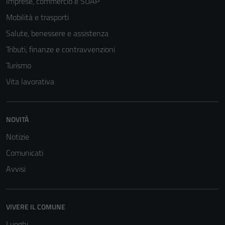
Imprese, commercio e SUAP
Mobilità e trasporti
Salute, benessere e assistenza
Tributi, finanze e contravvenzioni
Turismo
Vita lavorativa
NOVITÀ
Tecnici
Notizie
Questi cookie
sono necessari
Comunicati
per il
Avvisi
funzionamento
del sito e non
possono
VIVERE IL COMUNE
essere
disabilitati.
Luoghi