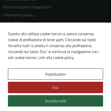
Amministrazione trasparente
Informativa privacy
Cookie Policy
Note legali
Questo sito utilizza cookie tecnici e, previo consenso,
Dichiarazione di accessibilità
cookie di profilazione di terze parti. Cliccando sul tasto
'Accetta tutti' si presta il consenso alla profilazione,
Meccanismo di feedback
cliccando sul tasto 'Esci' si continua la navigazione con i
Piano di miglioramento del sito
soli cookie tecnici.
Link alla cookie policy
Area Privata
Impostazioni
Esci
Accetta tutti
Credits: ©
Technical Design s.r.l.