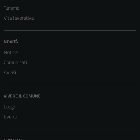
Turismo
Vita lavorativa
NOVITÀ
Notizie
Tecnici
Comunicati
Questi cookie
Avvisi
sono necessari
per il
funzionamento
VIVERE IL COMUNE
del sito e non
Luoghi
possono
essere
Eventi
disabilitati.
Questi cookie
non raccolgono