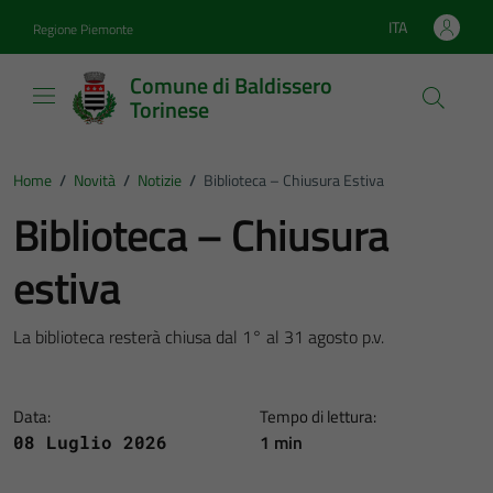
Vai ai contenuti
Vai al footer
ITA
Regione Piemonte
Lingua attiva:
Comune di Baldissero
Torinese
Home
/
Novità
/
Notizie
/
Biblioteca – Chiusura Estiva
Biblioteca – Chiusura
estiva
La biblioteca resterà chiusa dal 1° al 31 agosto p.v.
Data:
Tempo di lettura:
1 min
08 Luglio 2026