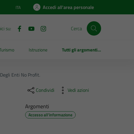
Accedi all'area personale
ITA
Lingua attiva:
ci su:
Cerca
Turismo
Istruzione
Tutti gli argomenti...
Degli Enti No Profit.
Condividi
Vedi azioni
Argomenti
Accesso all'informazione