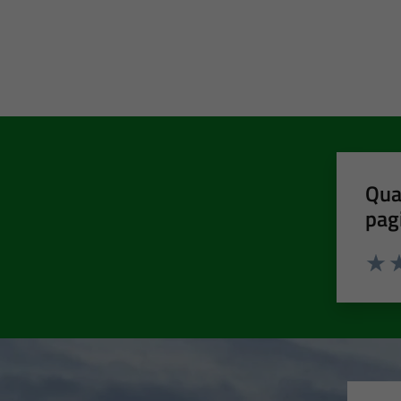
Qua
pag
Valut
Va