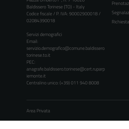
Prenota
Baldissero Torinese (TO) - Italy
Segnalazi
Codice fiscale / P. IVA: 90002900018 /
02084390018
Richiest
Servizi demografici
Email:
servizio.demografico@comune.baldissero
torinese.to.it
PEC:
anagrafe.baldissero.torinese@cert.ruparp
iemonte.it
Centralino unico: (+39) 011 940 8008
Area Privata