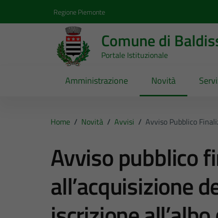
Vai ai contenuti
Vai al footer
Regione Piemonte
Comune di Baldis
Portale Istituzionale
Amministrazione
Novità
Servi
Home
/
Novità
/
Avvisi
/
Avviso Pubblico Finali
Avviso pubblico fi
all’acquisizione de
iscrizione all’alb