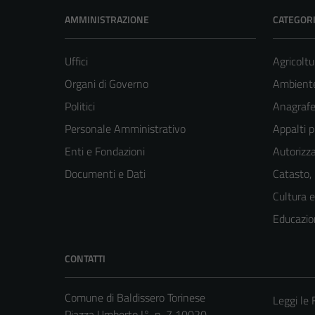
AMMINISTRAZIONE
CATEGORI
Uffici
Agricoltu
Organi di Governo
Ambient
Politici
Anagrafe 
Personale Amministrativo
Appalti p
Enti e Fondazioni
Autorizza
Documenti e Dati
Catasto,
Cultura 
Educazio
CONTATTI
Comune di Baldissero Torinese
Leggi le
Piazza Umberto I°, n. 7 10020