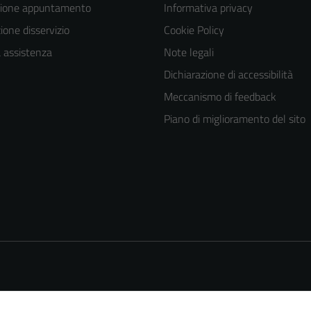
zione appuntamento
Informativa privacy
one disservizio
Cookie Policy
a assistenza
Note legali
Dichiarazione di accessibilità
Meccanismo di feedback
Piano di miglioramento del sito
Tecnici
Questi cookie
sono necessari
per il
funzionamento
del sito e non
possono
essere
disabilitati.