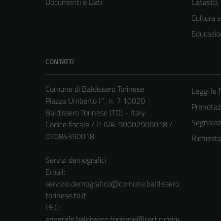
Documenti e Dati
Catasto,
Cultura 
Educazio
CONTATTI
Comune di Baldissero Torinese
Leggi le
Piazza Umberto I°, n. 7 10020
Prenota
Baldissero Torinese (TO) - Italy
Segnalazi
Codice fiscale / P. IVA: 90002900018 /
02084390018
Richiest
Servizi demografici
Email:
servizio.demografico@comune.baldissero
torinese.to.it
PEC:
anagrafe.baldissero.torinese@cert.ruparp