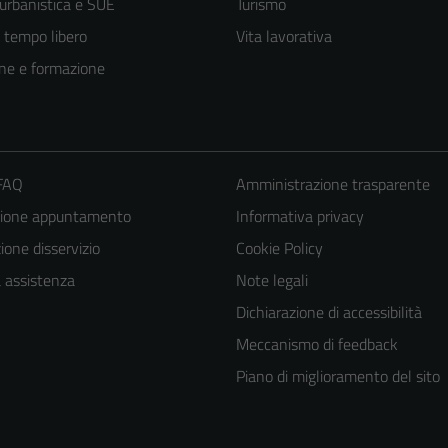
 urbanistica e SUE
Turismo
e tempo libero
Vita lavorativa
ne e formazione
 FAQ
Amministrazione trasparente
zione appuntamento
Informativa privacy
one disservizio
Cookie Policy
a assistenza
Note legali
Dichiarazione di accessibilità
Tecnici
Meccanismo di feedback
Questi cookie
Piano di miglioramento del sito
sono necessari
per il
funzionamento