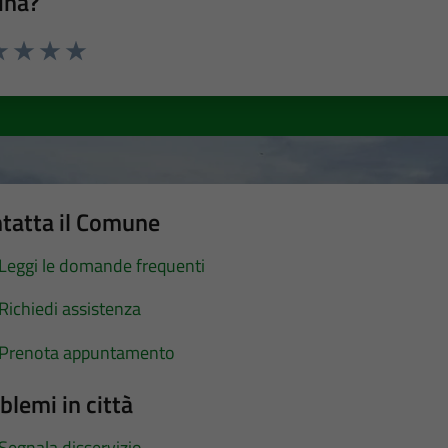
ina?
a 1 stelle su 5
luta 2 stelle su 5
Valuta 3 stelle su 5
Valuta 4 stelle su 5
Valuta 5 stelle su 5
tatta il Comune
Leggi le domande frequenti
Richiedi assistenza
Prenota appuntamento
blemi in città
Segnala disservizio