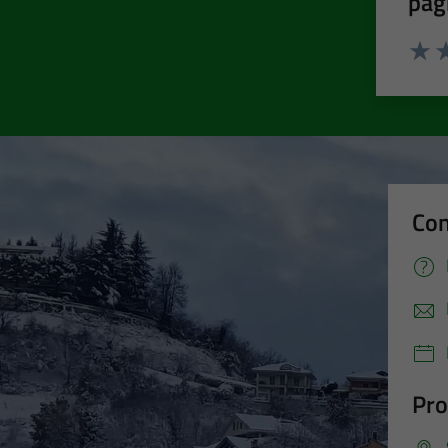
pag
Valut
Va
Con
Pro