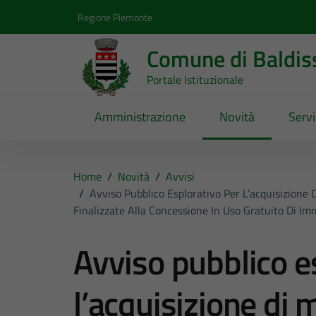
Vai ai contenuti
Vai al footer
Regione Piemonte
Comune di Baldis
Portale Istituzionale
Amministrazione
Novità
Servi
Home
/
Novità
/
Avvisi
/
Avviso Pubblico Esplorativo Per L’acquisizione 
Finalizzate Alla Concessione In Uso Gratuito Di Imm
Avviso pubblico e
l’acquisizione di 