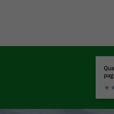
Qua
pag
Valut
Va