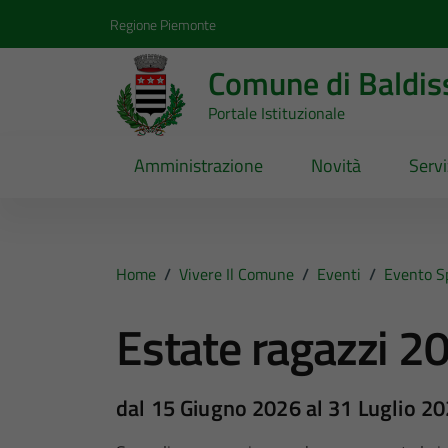
Vai ai contenuti
Vai al footer
Regione Piemonte
Comune di Baldis
Portale Istituzionale
Amministrazione
Novità
Servi
Home
/
Vivere Il Comune
/
Eventi
/
Evento S
Estate ragazzi 2
dal 15 Giugno 2026 al 31 Luglio 2