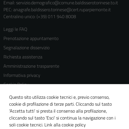
Email:
servizio.demografico@comune.baldisserotorinese.to.it
PEC:
anagrafe.baldissero.torinese@cert.ruparpiemonte.it
Centralino unico: (+39) 011 940 8008
Leggi le FAQ
Prenotazione appuntamento
Segnalazione disservizio
Richiesta assistenza
Amministrazione trasparente
Informativa privacy
Cookie Policy
Note legali
Questo sito utilizza cookie tecnici e, previo consenso,
Dichiarazione di accessibilità
cookie di profilazione di terze parti. Cliccando sul tasto
'Accetta tutti' si presta il consenso alla profilazione,
Meccanismo di feedback
cliccando sul tasto 'Esci' si continua la navigazione con i
Piano di miglioramento del sito
soli cookie tecnici.
Link alla cookie policy