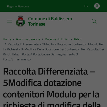
Vai ai contenuti
Vai al footer
ITA
Regione Piemonte
Lingua attiva:
Comune di Baldissero
Torinese
Home
/
Amministrazione
/
Documenti E Dati
/
Rifiuti
/
Raccolta Differenziata – 5Modifica Dotazione Contenitori Modulo Per
La Richiesta Di Modifica Della Dotazione Dei Contenitori Per Raccolta Dei
Rifiuti Urbani Porta A Porta Causa Danneggiamento O
Furto/smarrimento
Raccolta Differenziata –
5Modifica dotazione
contenitori Modulo per la
richiesta di modifica della