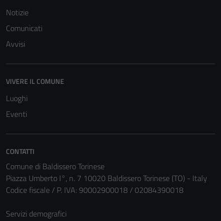
Notizie
Comunicati
Avvisi
Tecnici
Questi cookie
VIVERE IL COMUNE
sono necessari
per il
Luoghi
funzionamento
Eventi
del sito e non
possono
essere
CONTATTI
disabilitati.
Comune di Baldissero Torinese
Questi cookie
Piazza Umberto I°, n. 7 10020 Baldissero Torinese (TO) - Italy
non raccolgono
Codice fiscale / P. IVA: 90002900018 / 02084390018
informazioni
personali.
Servizi demografici