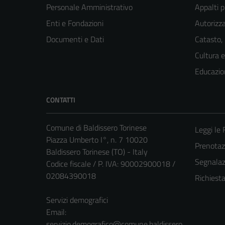
Personale Amministrativo
Appalti p
Enti e Fondazioni
Autorizza
Documenti e Dati
Catasto,
Cultura 
Educazio
CONTATTI
Comune di Baldissero Torinese
Leggi le
Piazza Umberto I°, n. 7 10020
Prenota
Baldissero Torinese (TO) - Italy
Segnalazi
Codice fiscale / P. IVA: 90002900018 /
02084390018
Richiest
Servizi demografici
Email:
servizio.demografico@comune.baldissero