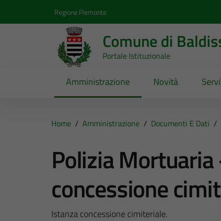
Vai ai contenuti
Vai al footer
Regione Piemonte
Comune di Baldis
Portale Istituzionale
Amministrazione
Novità
Servi
Home
/
Amministrazione
/
Documenti E Dati
/
Polizia Mortuaria
concessione cimit
Istanza concessione cimiteriale.