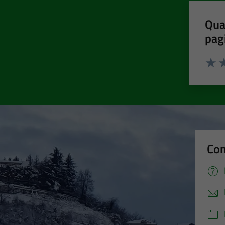
Qua
pag
Valut
Va
Con