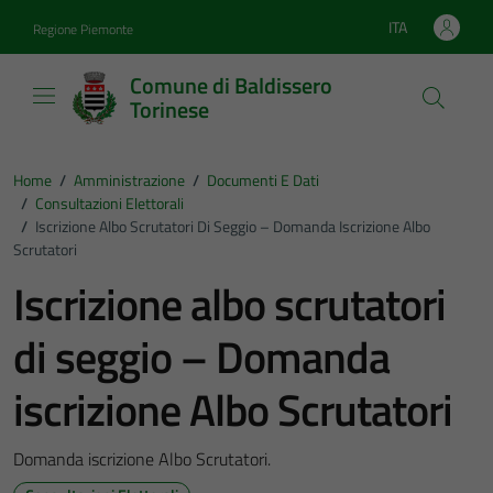
Vai ai contenuti
Vai al footer
ITA
Regione Piemonte
Lingua attiva:
Comune di Baldissero
Torinese
Home
/
Amministrazione
/
Documenti E Dati
/
Consultazioni Elettorali
/
Iscrizione Albo Scrutatori Di Seggio – Domanda Iscrizione Albo
Scrutatori
Iscrizione albo scrutatori
di seggio – Domanda
iscrizione Albo Scrutatori
Domanda iscrizione Albo Scrutatori.