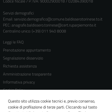
Codice fiscale / P. IVA: 90002900018 / 02084390018
per il
funzionamento
Servizi demografici
del sito e non
Email:
servizio.demografico@comune.baldisserotorinese.to.it
possono
PEC:
anagrafe.baldissero.torinese@cert.ruparpiemonte.it
essere
Centralino unico: (+39) 011 940 8008
disabilitati.
Questi cookie
Leggi le FAQ
non raccolgono
Prenotazione appuntamento
informazioni
personali.
Segnalazione disservizio
Richiesta assistenza
Amministrazione trasparente
Informativa privacy
Cookie Policy
Note legali
Questo sito utilizza cookie tecnici e, previo consenso,
Dichiarazione di accessibilità
cookie di profilazione di terze parti. Cliccando sul tasto