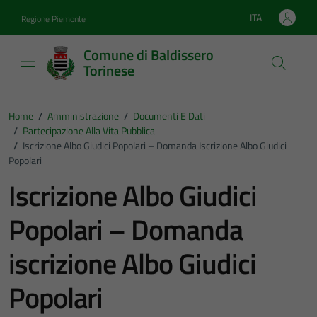
Vai ai contenuti
Vai al footer
ITA
Regione Piemonte
Lingua attiva:
Comune di Baldissero
Torinese
Home
/
Amministrazione
/
Documenti E Dati
/
Partecipazione Alla Vita Pubblica
/
Iscrizione Albo Giudici Popolari – Domanda Iscrizione Albo Giudici
Popolari
Iscrizione Albo Giudici
Popolari – Domanda
iscrizione Albo Giudici
Popolari