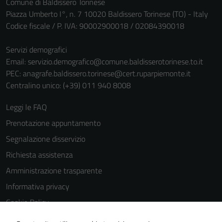
Comune di Baldissero Torinese
sono necessari
Piazza Umberto I°, n. 7 10020 Baldissero Torinese (TO) - Italy
per il
Codice fiscale / P. IVA: 90002900018 / 02084390018
funzionamento
del sito e non
Servizi demografici
possono
Email:
servizio.demografico@comune.baldisserotorinese.to.it
essere
PEC:
anagrafe.baldissero.torinese@cert.ruparpiemonte.it
disabilitati.
Centralino unico: (+39) 011 940 8008
Questi cookie
non raccolgono
Leggi le FAQ
informazioni
Prenotazione appuntamento
personali.
Segnalazione disservizio
Richiesta assistenza
Amministrazione trasparente
Informativa privacy
Cookie Policy
Note legali