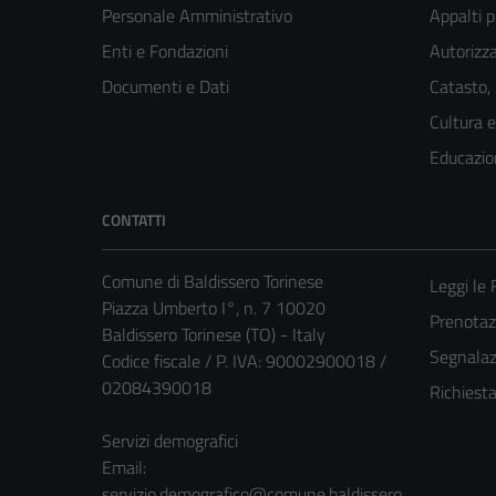
Personale Amministrativo
Appalti p
Enti e Fondazioni
Autorizza
Documenti e Dati
Catasto,
Cultura 
Educazio
CONTATTI
Comune di Baldissero Torinese
Leggi le
Piazza Umberto I°, n. 7 10020
Prenota
Baldissero Torinese (TO) - Italy
Segnalazi
Codice fiscale / P. IVA: 90002900018 /
02084390018
Richiest
Servizi demografici
Email:
servizio.demografico@comune.baldissero