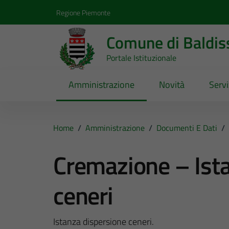
Vai ai contenuti
Vai al footer
Regione Piemonte
Comune di Baldis
Portale Istituzionale
Amministrazione
Novità
Servi
Home
/
Amministrazione
/
Documenti E Dati
/
Cremazione – Ist
ceneri
Istanza dispersione ceneri.