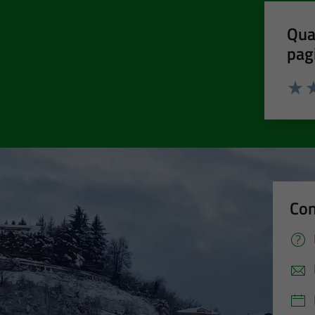
Qua
pag
Valut
Va
Con