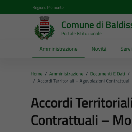
Vai ai contenuti
Vai al footer
Regione Piemonte
Comune di Baldis
Portale Istituzionale
Amministrazione
Novità
Servi
Home
/
Amministrazione
/
Documenti E Dati
/
/
Accordi Territoriali – Agevolazioni Contrattuali
Accordi Territoria
Contrattuali – Mo