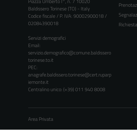
Piazza Umberto I°, n. 7 10020
Prenota
Baldissero Torinese (TO) - Italy
Segnalazi
Codice fiscale / P. IVA: 90002900018 /
02084390018
Richiest
Servizi demografici
Email:
servizio.demografico@comune.baldissero
torinese.to.it
PEC:
anagrafe.baldissero.torinese@cert.ruparp
iemonte.it
Centralino unico: (+39) 011 940 8008
Area Privata