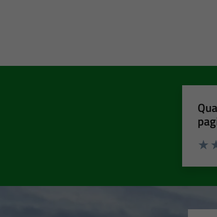
Qua
pag
Valut
Va