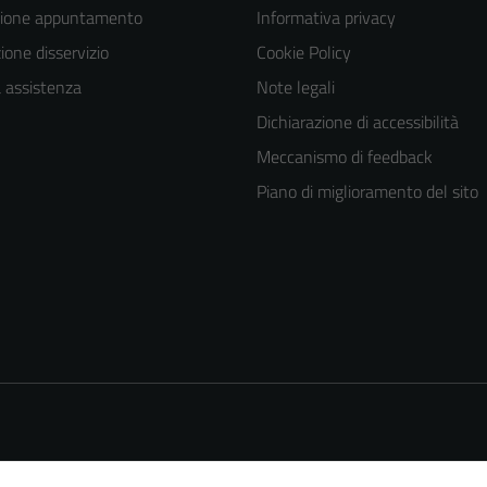
zione appuntamento
Informativa privacy
one disservizio
Cookie Policy
a assistenza
Note legali
Dichiarazione di accessibilità
Meccanismo di feedback
Piano di miglioramento del sito