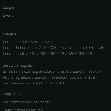
Luoghi
Eventi
CONTATTI
Comune di Baldissero Torinese
Piazza Umberto I°, n. 7 10020 Baldissero Torinese (TO) - Italy
Codice fiscale / P. IVA: 90002900018 / 02084390018
Servizi demografici
Tecnici
Email:
servizio.demografico@comune.baldisserotorinese.to.it
Questi cookie
PEC:
anagrafe.baldissero.torinese@cert.ruparpiemonte.it
sono necessari
Centralino unico: (+39) 011 940 8008
per il
funzionamento
Leggi le FAQ
del sito e non
possono
Prenotazione appuntamento
essere
Segnalazione disservizio