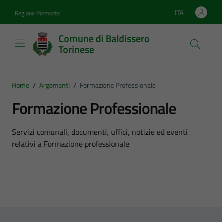
Vai ai contenuti
Vai al footer
ITA
Regione Piemonte
Lingua attiva:
Comune di Baldissero
Torinese
Home
/
Argomenti
/
Formazione Professionale
Formazione Professionale
Dettagli dell'argomento
Servizi comunali, documenti, uffici, notizie ed eventi
relativi a Formazione professionale