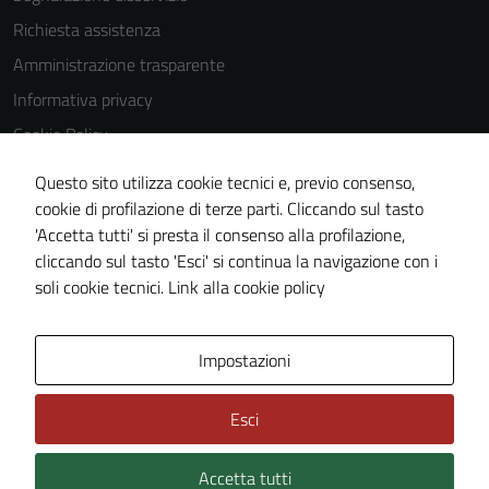
disabilitati.
Richiesta assistenza
Questi cookie
non raccolgono
Amministrazione trasparente
informazioni
Informativa privacy
personali.
Cookie Policy
Note legali
Questo sito utilizza cookie tecnici e, previo consenso,
Dichiarazione di accessibilità
cookie di profilazione di terze parti. Cliccando sul tasto
'Accetta tutti' si presta il consenso alla profilazione,
Meccanismo di feedback
cliccando sul tasto 'Esci' si continua la navigazione con i
Piano di miglioramento del sito
soli cookie tecnici.
Link alla cookie policy
Area Privata
Impostazioni
Esci
Accetta tutti
Credits: ©
Technical Design s.r.l.