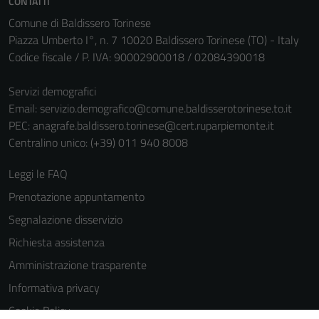
CONTATTI
informazioni
Comune di Baldissero Torinese
personali.
Piazza Umberto I°, n. 7 10020 Baldissero Torinese (TO) - Italy
Codice fiscale / P. IVA: 90002900018 / 02084390018
Servizi demografici
Email:
servizio.demografico@comune.baldisserotorinese.to.it
PEC:
anagrafe.baldissero.torinese@cert.ruparpiemonte.it
Centralino unico: (+39) 011 940 8008
Leggi le FAQ
Prenotazione appuntamento
Segnalazione disservizio
Richiesta assistenza
Amministrazione trasparente
Informativa privacy
Cookie Policy