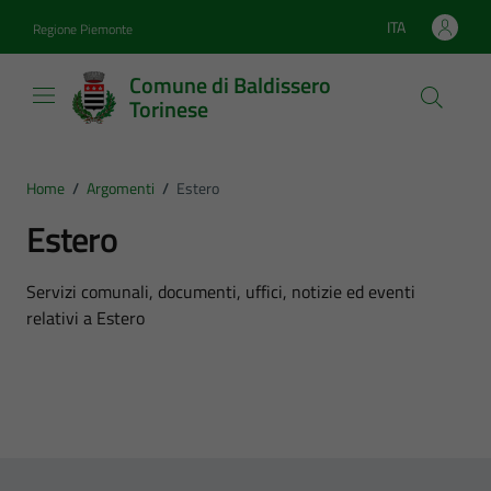
Vai ai contenuti
Vai al footer
ITA
Regione Piemonte
Lingua attiva:
Comune di Baldissero
Torinese
Home
/
Argomenti
/
Estero
Estero
Dettagli dell'argomento
Servizi comunali, documenti, uffici, notizie ed eventi
relativi a Estero