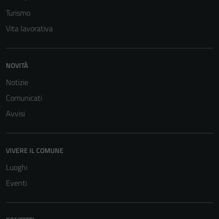
Turismo
Vita lavorativa
NOVITÀ
Notizie
Tecnici
Comunicati
Questi cookie
Avvisi
sono necessari
per il
funzionamento
VIVERE IL COMUNE
del sito e non
Luoghi
possono
essere
Eventi
disabilitati.
Questi cookie
non raccolgono