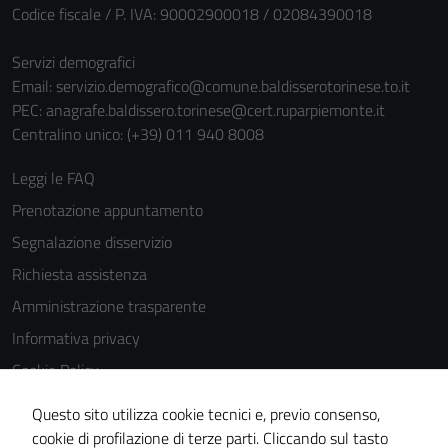
Codice fiscale / P. IVA: 90002900018 / 02084390018
Servizi demografici
Email:
servizio.demografico@comune.baldisserotorinese.to.it
PEC:
anagrafe.baldissero.torinese@cert.ruparpiemonte.it
Centralino unico: (+39) 011 940 8008
Leggi le FAQ
Prenotazione appuntamento
Segnalazione disservizio
Richiesta assistenza
Amministrazione trasparente
Informativa privacy
Cookie Policy
Tecnici
Note legali
Questi cookie
Questo sito utilizza cookie tecnici e, previo consenso,
Dichiarazione di accessibilità
sono necessari
cookie di profilazione di terze parti. Cliccando sul tasto