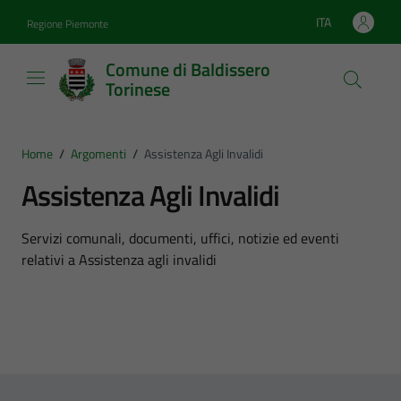
Vai ai contenuti
Vai al footer
ITA
Regione Piemonte
Lingua attiva:
Comune di Baldissero
Torinese
Home
/
Argomenti
/
Assistenza Agli Invalidi
Assistenza Agli Invalidi
Dettagli dell'argomento
Servizi comunali, documenti, uffici, notizie ed eventi
relativi a Assistenza agli invalidi