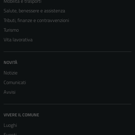
Questi cookie
Mobilità e trasporti
non raccolgono
Salute, benessere e assistenza
informazioni
Tributi, finanze e contravvenzioni
personali.
Turismo
Vita lavorativa
NOVITÀ
Notizie
Comunicati
Avvisi
VIVERE IL COMUNE
Luoghi
Eventi