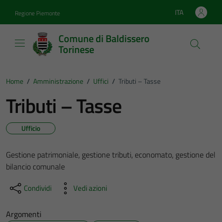
Vai ai contenuti
Vai al footer
ITA
Regione Piemonte
Lingua attiva:
Comune di Baldissero
Torinese
Home
/
Amministrazione
/
Uffici
/
Tributi – Tasse
Tributi – Tasse
Ufficio
Gestione patrimoniale, gestione tributi, economato, gestione del
bilancio comunale
Condividi
Vedi azioni
Argomenti