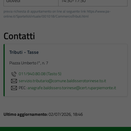
Giovedì
14:30-17:30
previa richiesta di appuntamento on line al seguente link https://www.pa-
online.it/SportelloVirtuale/001018/CommercioTributi.html
Contatti
Tributi - Tasse
Piazza Umberto I°, n. 7
011/940.80.08 (Tasto 5)
servizio.tributario@comune.baldisserotorinese.to.it
PEC:
anagrafe.baldissero.torinese@cert.ruparpiemonte.it
Ultimo aggiornamento:
02/07/2026, 18:46