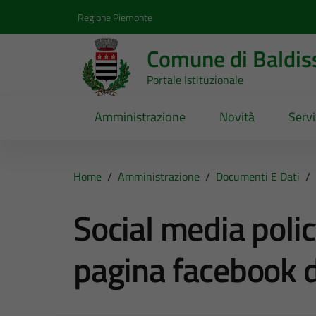
Vai ai contenuti
Vai al footer
Regione Piemonte
Comune di Baldis
Portale Istituzionale
Amministrazione
Novità
Servi
Home
/
Amministrazione
/
Documenti E Dati
/
Social media polic
pagina facebook 