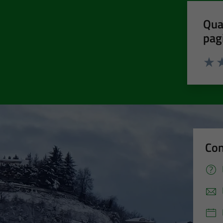
Qua
pag
Valut
Va
Con