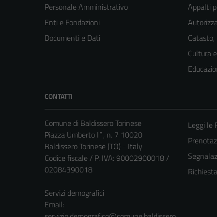
Personale Amministrativo
Appalti p
Enti e Fondazioni
Autorizza
Documenti e Dati
Catasto,
Cultura 
Educazio
CONTATTI
Comune di Baldissero Torinese
Leggi le
Piazza Umberto I°, n. 7 10020
Prenota
Baldissero Torinese (TO) - Italy
Segnalazi
Codice fiscale / P. IVA: 90002900018 /
02084390018
Richiest
Servizi demografici
Email:
servizio.demografico@comune.baldissero