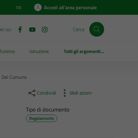
Accedi all'area personale
ITA
Lingua attiva:
ci su:
Cerca
Turismo
Istruzione
Tutti gli argomenti...
ok Del Comune
Condividi
Vedi azioni
Tipo di documento
Regolamento